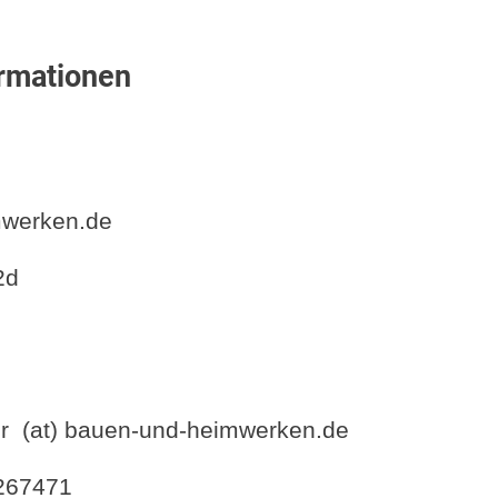
ormationen
rmationen
mwerken.de
2d
er (at) bauen-und-heimwerken.de
 267471