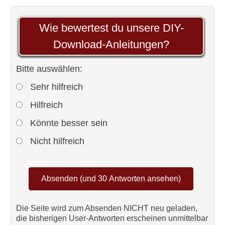
umrechnen | Download Tabelle
Wie bewertest du unsere DIY-
Checkliste Immobilienkauf –
Download-Anleitungen?
kostenloser Download
Welche Werkzeuge man braucht -
Bitte auswählen:
die Liste als Download
Sehr hilfreich
Download PDF: Anleitung
Hilfreich
Kinderbett selber bauen
Könnte besser sein
Download Kurzfassung: Wie du
Nicht hilfreich
eine Wand streichst
Download Kurzfassung: Abhilfe,
wenn das Bett Geräusche macht
Laminat verlegen Download
Die Seite wird zum Absenden NICHT neu geladen,
die bisherigen User-Antworten erscheinen unmittelbar