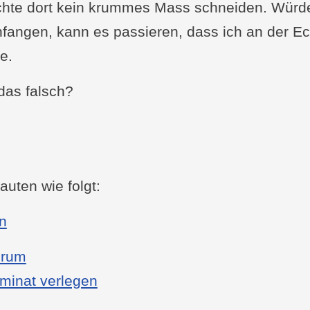
chte dort kein krummes Mass schneiden. Würde
fangen, kann es passieren, dass ich an der E
e.
das falsch?
auten wie folgt:
: Laminat verlegen, wo fängt man an?
en
orum
minat verlegen