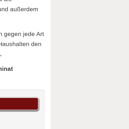
 und außerdem
h gegen jede Art
 Haushalten den
.
minat