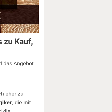
 zu Kauf,
 das Angebot
ch eher zu
giker
, die mit
d die