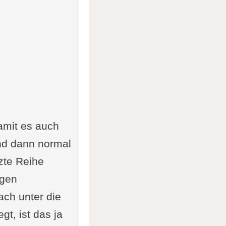
Damit es auch
nd dann normal
zte Reihe
rgen
ach unter die
t, ist das ja