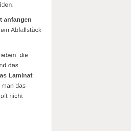
iden.
tt anfangen
dem Abfallstück
rieben, die
und das
das Laminat
 man das
ft nicht