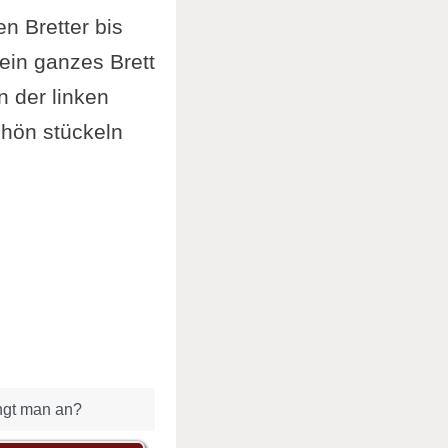
n Bretter bis
ein ganzes Brett
 der linken
chön stückeln
ngt man an?