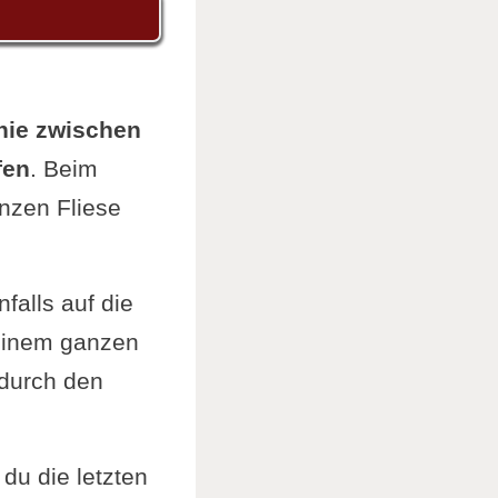
nie zwischen
fen
. Beim
anzen Fliese
falls auf die
t einem ganzen
 durch den
du die letzten