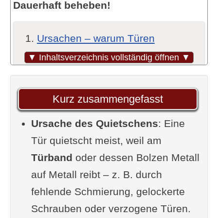
Dauerhaft beheben!
Ursachen – warum Türen
überhaupt quietschen
▼ Inhaltsverzeichnis vollständig öffnen ▼
Mit Öl gegen das Quietschen – so
bringst du deine Tür wieder zum
Kurz zusammengefasst
Schweigen
Ursache des Quietschens
Länger quietschfrei mit
: Eine
Tür quietscht meist, weil am
Vaseline oder Kerzenwachs
Türband
Typische Fehler beim Tür-Ölen
oder dessen Bolzen Metall
auf Metall reibt – z. B. durch
Videotipps mit "speziellen"
fehlende Schmierung, gelockerte
Öltechniken
Schrauben oder verzogene Türen.
Hausmittel, wenn kein Öl zur