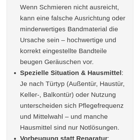
Wenn Schmieren nicht ausreicht,
bekommt man das wieder
kann eine falsche Ausrichtung oder
weg?
minderwertiges Bandmaterial die
Im Zusammenhang interessant
Ursache sein – hochwertige und
Fun-Facts zum Thema
korrekt eingestellte Bandteile
Weiterlesen
beugen Geräuschen vor.
Spezielle Situation & Hausmittel
:
Je nach Türtyp (Außentür, Haustür,
Keller-, Balkontür) oder Nutzung
unterscheiden sich Pflegefrequenz
und Mittelwahl – und manche
Hausmittel sind nur Notlösungen.
Vorbeugung statt Reparatur
: