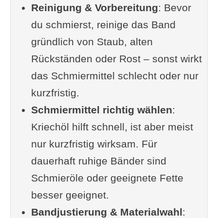
Reinigung & Vorbereitung
Hand ist
: Bevor
du schmierst, reinige das Band
Tür quietscht nach Ölen noch
gründlich von Staub, alten
immer - woran kann es liegen?
Rückständen oder Rost – sonst wirkt
Besser vorbeugen als später ölen
das Schmiermittel schlecht oder nur
Wann sollte man besser den
kurzfristig.
Fachmann rufen?
Schmiermittel richtig wählen
Checkliste – Schritt für Schritt zur
:
Kriechöl hilft schnell, ist aber meist
leisen Tür
nur kurzfristig wirksam. Für
Ergänzungen und Fragen
dauerhaft ruhige Bänder sind
Frage 1: Bei mir quietschen
Schmieröle oder geeignete Fette
nicht die Türen, sondern die
besser geeignet.
Türklinken beim
Bandjustierung & Materialwahl
Herunterdrücken. Wie
: