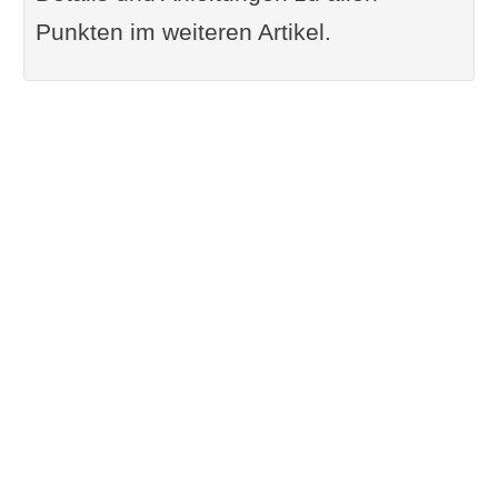
Alte Kleidung in Kuscheldecken
Punkten im weiteren Artikel.
verwandeln
Materialien und Werkzeuge
Anleitung
Vorteile
Kritische Anmerkungen
Video: Patchworkdecke selber
nähen
Glasflaschen in stilvolle Vasen
umgestalten
Materialien und Werkzeuge
Anleitung
Vorteile