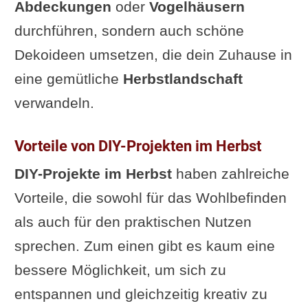
Anleitung für eine Ast-Galerie
Abdeckungen
oder
Vogelhäusern
Vorteile
durchführen, sondern auch schöne
Kritische Anmerkungen
Dekoideen umsetzen, die dein Zuhause in
Video: Kreativ mit Ästen –
eine gemütliche
Herbstlandschaft
viele Ideen
verwandeln.
Handwärmer selber nähen für
Vorteile von DIY-Projekten im Herbst
kalte Herbsttage
DIY-Projekte im Herbst
haben zahlreiche
Materialien und Werkzeuge
Vorteile, die sowohl für das Wohlbefinden
Anleitung
als auch für den praktischen Nutzen
Anwendung
sprechen. Zum einen gibt es kaum eine
Vorteile
bessere Möglichkeit, um sich zu
Kritische Anmerkungen
entspannen und gleichzeitig kreativ zu
Video: Handwärmer selber