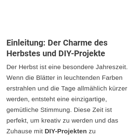
Kritische Anmerkungen
Videobeispiele
Holzreste für rustikale
Herbstdekoration nutzen
Einleitung: Der Charme des
Ideen und Inspiration
Herbstes und DIY-Projekte
Materialien und Werkzeuge
Der Herbst ist eine besondere Jahreszeit.
Anleitung für einen einfachen
Wenn die Blätter in leuchtenden Farben
Kerzenhalter
erstrahlen und die Tage allmählich kürzer
Vorteile
werden, entsteht eine einzigartige,
Kritische Anmerkungen
gemütliche Stimmung. Diese Zeit ist
Video: Holzdeko aus
perfekt, um kreativ zu werden und das
Brennholz
Zuhause mit
DIY-Projekten
zu
Kreative Bastelprojekte für Kinder