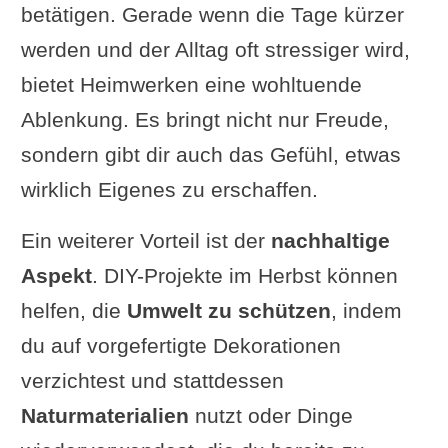
betätigen. Gerade wenn die Tage kürzer
machen
werden und der Alltag oft stressiger wird,
Umfrage: Was planst du?
bietet Heimwerken eine wohltuende
Schutz vor Verletzungen: Tipps
Ablenkung. Es bringt nicht nur Freude,
und Hinweise
sondern gibt dir auch das Gefühl, etwas
Persönliche Schutzausrüstung
wirklich Eigenes zu erschaffen.
Arbeitsplatz sichern
Erste-Hilfe-Set griffbereit
Ein weiterer Vorteil ist der
nachhaltige
halten
Aspekt
. DIY-Projekte im Herbst können
Die positiven Effekte von
helfen, die
Umwelt zu schützen
, indem
Kreativität und Heimwerken im
du auf vorgefertigte Dekorationen
Herbst
verzichtest und stattdessen
Ergänzung oder Frage von dir?
Naturmaterialien
nutzt oder Dinge
Im Zusammenhang interessant