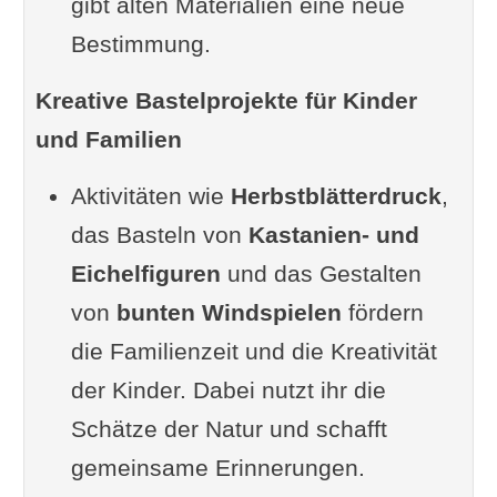
gibt alten Materialien eine neue
Vorteile
Bestimmung.
Kritische Betrachtung
Kreative Bastelprojekte für Kinder
Videoanleitungen
und Familien
Vogelhäuser und Futterstationen
selber bauen
Aktivitäten wie
Herbstblätterdruck
,
Materialien für ein Vogelhaus
das Basteln von
Kastanien- und
Anleitung für ein einfaches
Eichelfiguren
und das Gestalten
Vogelhaus
von
bunten Windspielen
fördern
Futterstation bauen
die Familienzeit und die Kreativität
Tipps zur Platzierung
der Kinder. Dabei nutzt ihr die
Vorteile
Schätze der Natur und schafft
Kritische Anmerkungen
gemeinsame Erinnerungen.