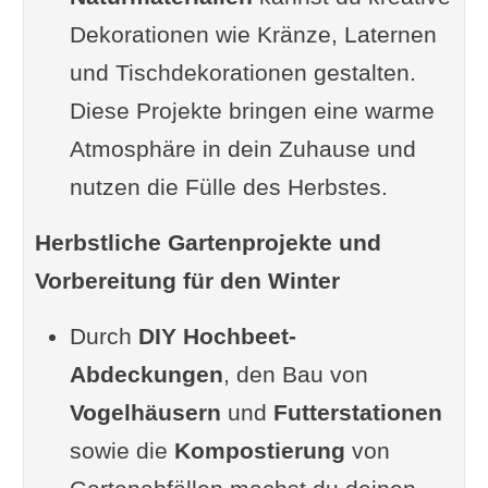
Welche Materialien sind im
Dekorationen wie Kränze, Laternen
Herbst besonders praktisch?
und Tischdekorationen gestalten.
Kränze aus Herbstblättern und
Diese Projekte bringen eine warme
Beeren
Atmosphäre in dein Zuhause und
Materialien sammeln
nutzen die Fülle des Herbstes.
Anleitung
Herbstliche Gartenprojekte und
Tipp
Vorbereitung für den Winter
Videoinspiration
Selbstgemachte Laternen für die
Durch
DIY Hochbeet-
Terrasse
Abdeckungen
, den Bau von
Materialien
Vogelhäusern
und
Futterstationen
Anleitung
sowie die
Kompostierung
von
Sicherheitshinweis