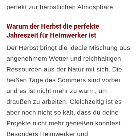
perfekt zur herbstlichen Atmosphäre.
basteln
Materialien
Warum der Herbst die perfekte
Anleitung
Jahreszeit für Heimwerker ist
Sicherheitsmaßnahmen
Der Herbst bringt die ideale Mischung aus
Kritische Anmerkungen
angenehmem Wetter und reichhaltigen
Video: Kastanienmännchen
Ressourcen aus der Natur mit sich. Die
basteln
heißen Tage des Sommers sind vorbei,
Bunte Windspiele für den Garten
und es ist nicht mehr zu warm, um
Materialien
draußen zu arbeiten. Gleichzeitig ist es
Anleitung
aber noch nicht so kalt, dass du deine
Gestaltungsideen
Projekte nicht mehr genießen könntest.
Kritische Anmerkungen
Besonders Heimwerker und