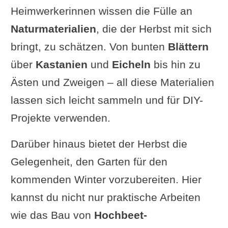
Video: Windspiel mit Holz und
Heimwerkerinnen wissen die Fülle an
Federn
Naturmaterialien
, die der Herbst mit sich
Selbstgemachte Duftkerzen aus
bringt, zu schätzen. Von bunten
Blättern
Herbstgewürzen
über
Kastanien
und
Eicheln
bis hin zu
Materialien und Werkzeuge
Ästen und Zweigen – all diese Materialien
Anleitung
lassen sich leicht sammeln und für DIY-
Vorteile
Projekte verwenden.
Kritische Anmerkungen
Video Duftkerzen selber
Darüber hinaus bietet der Herbst die
machen
Gelegenheit, den Garten für den
Rustikale Wanddekoration aus
kommenden Winter vorzubereiten. Hier
Ästen und Zweigen
kannst du nicht nur praktische Arbeiten
Materialien und Werkzeuge
wie das Bau von
Hochbeet-