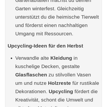
Gartenabfällen machst du deinen
Video zu Windlichtern und
Garten winterfest. Gleichzeitig
Laternen
unterstützt du die heimische Tierwelt
Tischdekorationen aus
und förderst einen nachhaltigen
Naturmaterialien
Umgang mit Ressourcen.
Ideen und Inspiration
Upcycling-Ideen für den Herbst
Anleitung für einen einfachen
Kerzenhalter
Verwandle alte
Kleidung
in
Vorteil
kuschelige Decken, gestalte
Videotipps Herbstdeko
Glasflaschen
zu stilvollen Vasen
DIY Hochbeet-Abdeckung für die
um und nutze
Holzreste
für rustikale
kalte Jahreszeit
Dekorationen.
Upcycling
fördert die
Materialien und Werkzeuge
Kreativität, schont die Umwelt und
Anleitung