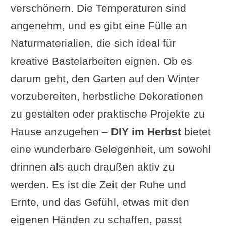
verschönern. Die Temperaturen sind
und Familien
angenehm, und es gibt eine Fülle an
Warum Basteln im Herbst so
Naturmaterialien, die sich ideal für
beliebt ist
kreative Bastelarbeiten eignen. Ob es
Herbstblätterdruck:
darum geht, den Garten auf den Winter
Kunstwerke aus
vorzubereiten, herbstliche Dekorationen
Naturmaterialien
zu gestalten oder praktische Projekte zu
Materialien
Hause anzugehen –
DIY im Herbst
bietet
Anleitung
eine wunderbare Gelegenheit, um sowohl
Praktische Tipps
drinnen als auch draußen aktiv zu
Kritische Anmerkungen
werden. Es ist die Zeit der Ruhe und
Video: Aquarell-
Ernte, und das Gefühl, etwas mit den
Blätterdruck
eigenen Händen zu schaffen, passt
Kastanien- und Eichelfiguren