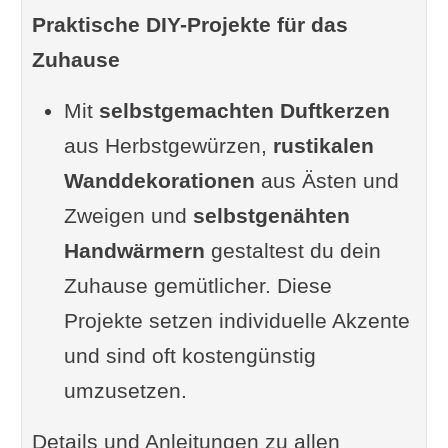
Video mit beispielhaftem
Praktische DIY-Projekte für das
Vogelfutterhaus
Zuhause
Kompostierung und Pflege des
Gartens vor dem Winter
Mit
selbstgemachten Duftkerzen
Laub und Gartenabfälle
aus Herbstgewürzen,
rustikalen
sinnvoll nutzen
Wanddekorationen
aus Ästen und
Anleitung zur richtigen
Zweigen und
selbstgenähten
Kompostierung
Handwärmern
gestaltest du dein
Gartenpflege vor dem Winter
Zuhause gemütlicher. Diese
Vorteile
Projekte setzen individuelle Akzente
Kritische Betrachtung
und sind oft kostengünstig
Video: So legst du den
umzusetzen.
Komposthaufen richtig an
Details und Anleitungen zu allen