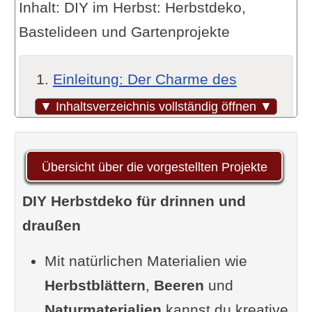
Inhalt: DIY im Herbst: Herbstdeko,
Bastelideen und Gartenprojekte
Einleitung: Der Charme des
Herbstes und DIY-Projekte
▼ Inhaltsverzeichnis vollständig öffnen ▼
Warum der Herbst die perfekte
Jahreszeit für Heimwerker ist
Übersicht über die vorgestellten Projekte
Vorteile von DIY-Projekten im
DIY Herbstdeko für drinnen und
Herbst
draußen
Materialien und Werkzeuge, die
du benötigst
Mit natürlichen Materialien wie
Die wichtigsten Werkzeuge für
Herbstblättern
,
Beeren
und
DIY-Projekte
Naturmaterialien
kannst du kreative