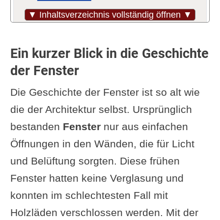
Die Vielfalt der Fensterarten
▼ Inhaltsverzeichnis vollständig öffnen ▼
Das Material für den Rahmen
Worauf solltest du beim
Ein kurzer Blick in die Geschichte
Fensterkauf achten?
der Fenster
Prüfpunkte nach dem
Die Geschichte der Fenster ist so alt wie
Fenstereinbau
die der Architektur selbst. Ursprünglich
Fachvokabular und Zubehör beim
bestanden
Fenster
nur aus einfachen
Fenster
Öffnungen in den Wänden, die für Licht
Rollläden nachrüsten?
und Belüftung sorgten. Diese frühen
Klappläden
Fenster hatten keine Verglasung und
Praktische Tipps für die Pflege
konnten im schlechtesten Fall mit
deiner Fenster
Holzläden verschlossen werden. Mit der
Video Anleitung Fenstereinbau