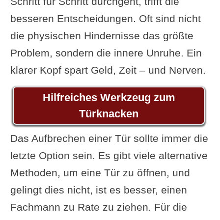
Schritt für Schritt durchgeht, trifft die
Schlagschlüssel-Methode
besseren Entscheidungen. Oft sind nicht
Fenster oder Terrassentür auf
die physischen Hindernisse das größte
Kipp? So geht es hinein!
Problem, sondern die innere Unruhe. Ein
Autotür aufbrechen
klarer Kopf spart Geld, Zeit – und Nerven.
Türklinke ab oder kaputt – Tür zu:
was tun?
Hilfreiches Werkzeug zum
Warum funktioniert das
Türknacken
Abschrauben der Türklinke?
Das Aufbrechen einer Tür sollte immer die
Schritt-für-Schritt Anleitung
letzte Option sein. Es gibt viele alternative
Hinweise
Methoden, um eine Tür zu öffnen, und
Einfach, ohne Schaden, teuer: der
gelingt dies nicht, ist es besser, einen
Schlüsseldienst
Fachmann zu Rate zu ziehen. Für die
Damit dies nicht noch einmal