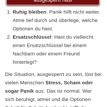
Variante: Verschlossene Tür
knacken mit Colaflasche
Ruhig bleiben
: Panik hilft nicht weiter.
Einsatz des Drahtes
Atme tief durch und überlege, welche
Variante Briefkastenschlitz
Optionen du hast.
Schlüssel steckt von innen
Ersatzschlüssel
: Hast du vielleicht
Die letzten Möglichkeiten:
einen Ersatzschlüssel bei einem
Einbrecherwerkzeug oder
Nachbarn oder einem Freund
Brecheisen
hinterlegt?
Tür öffnen mit Brecheisen
Die Situation, ausgesperrt zu sein, löst bei
Einbrecherwerkzeug:
vielen Menschen
Stress, Scham oder
Abgeschlossene Tür
sogar Panik
aus. Das ist normal. Wer
aufbekommen
sich beruhigt, atmet und die Optionen
Wer mehr Zeit hat: Die