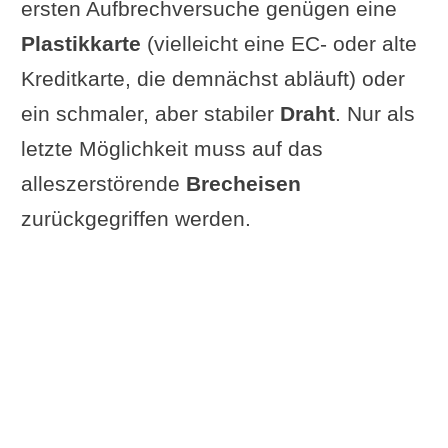
ersten Aufbrechversuche genügen eine
passiert
Plastikkarte
(vielleicht eine EC- oder alte
Leserfrage: Was hat bei dir
Kreditkarte, die demnächst abläuft) oder
funktioniert?
ein schmaler, aber stabiler
Draht
. Nur als
Zur Info: Warum könnte man eine
letzte Möglichkeit muss auf das
Tür aufbrechen wollen?
alleszerstörende
Brecheisen
Sicherheitsaspekte beim
zurückgegriffen werden.
Aufbrechen einer Tür
Rechtliche Hinweise
Ergänzung oder Frage von dir?
Im Zusammenhang interessant