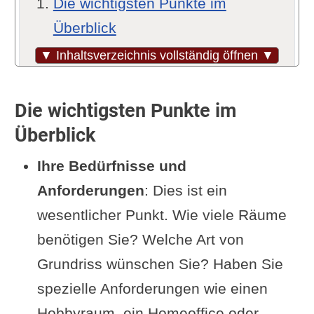
Die wichtigsten Punkte im
Überblick
Der Grundriss sollte Flexibilität
▼ Inhaltsverzeichnis vollständig öffnen ▼
bieten
Hier gibt es den Bebauungsplan
Die wichtigsten Punkte im
Der Anteil der Eigenleistung
Überblick
Energiesparen lohnt sich
Ihre Bedürfnisse und
Achten Sie auf die Zinsbindung
Anforderungen
: Dies ist ein
Spannende Fakten rund ums
wesentlicher Punkt. Wie viele Räume
Fertighaus
benötigen Sie? Welche Art von
Ergänzung oder Frage von dir?
Grundriss wünschen Sie? Haben Sie
Im Zusammenhang interessant
spezielle Anforderungen wie einen
Forenbeiträge zum Fertighaus
Hobbyraum, ein Homeoffice oder