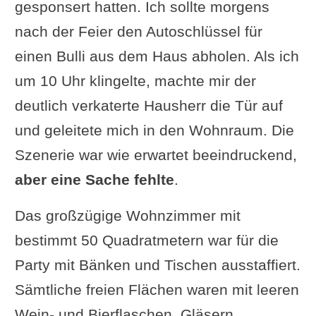
gesponsert hatten. Ich sollte morgens
Einsatzmöglichkeiten
nach der Feier den Autoschlüssel für
Funktionsweise und
einen Bulli aus dem Haus abholen. Als ich
Vorteile gegenüber
um 10 Uhr klingelte, machte mir der
zentralen Systemen
deutlich verkaterte Hausherr die Tür auf
Kontroverse: Dezentrale
und geleitete mich in den Wohnraum. Die
vs. zentrale Systeme –
Szenerie war wie erwartet beeindruckend,
Welches ist die bessere
aber eine Sache fehlte
.
Wahl?
Lüftungsanlagen mit
Das großzügige Wohnzimmer mit
Wärmerückgewinnung
bestimmt 50 Quadratmetern war für die
Technologie der
Party mit Bänken und Tischen ausstaffiert.
Wärmerückgewinnung
Sämtliche freien Flächen waren mit leeren
Energieeffizienz und
Wein- und Bierflaschen, Gläsern,