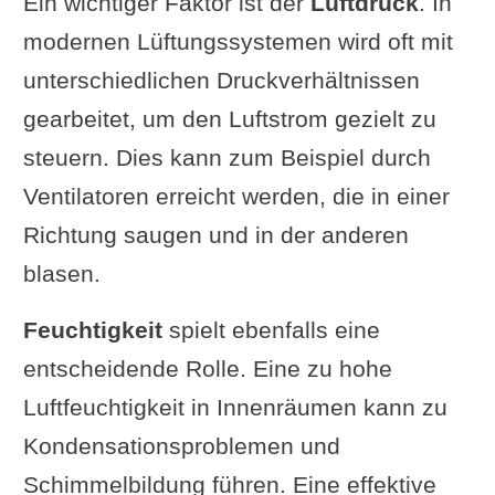
Ein wichtiger Faktor ist der
Luftdruck
. In
Lüftungssystems
modernen Lüftungssystemen wird oft mit
Diskussion: Gibt es für
unterschiedlichen Druckverhältnissen
jedes Gebäude eine
gearbeitet, um den Luftstrom gezielt zu
passende Lüftungslösung?
steuern. Dies kann zum Beispiel durch
Umfrage zur Wohnraumlüftung
Ventilatoren erreicht werden, die in einer
Fazit
Richtung saugen und in der anderen
Zusammenfassung der
blasen.
wichtigsten Punkte
Feuchtigkeit
spielt ebenfalls eine
Empfehlungen für Bauherren
entscheidende Rolle. Eine zu hohe
und Nachrüster
Luftfeuchtigkeit in Innenräumen kann zu
Kritische Reflexion: Ist der
Kondensationsproblemen und
Hype um Wohnraumlüftung
Schimmelbildung führen. Eine effektive
gerechtfertigt?