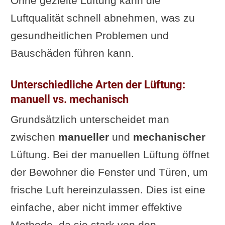
Ohne gezielte Lüftung kann die
Passivhaus-Standard und
Luftqualität schnell abnehmen, was zu
Lüftungssysteme
gesundheitlichen Problemen und
Klimafreundliches Wohnen
Bauschäden führen kann.
durch effiziente Lüftung
Kritische Betrachtung: Ist
Unterschiedliche Arten der Lüftung:
die Integration von
manuell vs. mechanisch
Lüftungssystemen in
Grundsätzlich unterscheidet man
nachhaltige Konzepte
zwischen
manueller
und
mechanischer
immer sinnvoll?
Lüftung. Bei der manuellen Lüftung öffnet
Zukunftstrends in der
der Bewohner die Fenster und Türen, um
Wohnraumlüftung
frische Luft hereinzulassen. Dies ist eine
Innovative Technologien und
einfache, aber nicht immer effektive
Entwicklungen
Methode, da sie stark von den