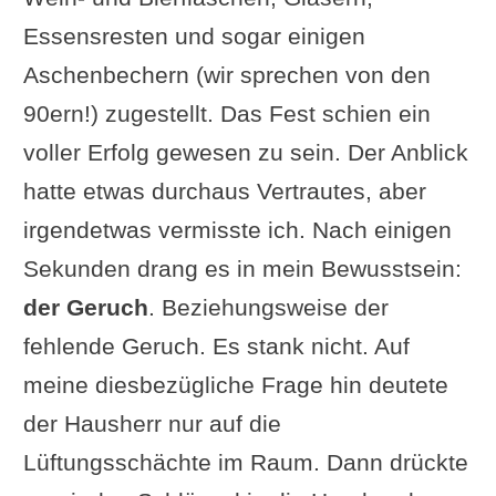
Umweltfreundlichkeit
Essensresten und sogar einigen
Kritische Perspektive:
Aschenbechern (wir sprechen von den
Hohe Komplexität und
90ern!) zugestellt. Das Fest schien ein
Wartungsaufwand – Ist
voller Erfolg gewesen zu sein. Der Anblick
Wärmerückgewinnung
hatte etwas durchaus Vertrautes, aber
immer sinnvoll?
irgendetwas vermisste ich. Nach einigen
Planung und Installation einer
Sekunden drang es in mein Bewusstsein:
Lüftungsanlage
der Geruch
. Beziehungsweise der
Bedarfsermittlung und Planung
fehlende Geruch. Es stank nicht. Auf
Kostenüberblick
meine diesbezügliche Frage hin deutete
Genehmigungen und
der Hausherr nur auf die
Vorschriften
Lüftungsschächte im Raum. Dann drückte
Installation