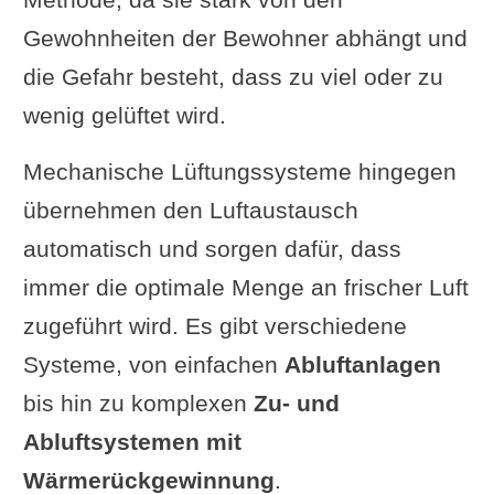
Digitalisierung und smarte
Gewohnheiten der Bewohner abhängt und
Steuerung
die Gefahr besteht, dass zu viel oder zu
Zukunft der
wenig gelüftet wird.
Wärmerückgewinnung
Diskussion: Werden smarte
Mechanische Lüftungssysteme hingegen
Lüftungssysteme zum
übernehmen den Luftaustausch
Standard?
automatisch und sorgen dafür, dass
Neue gesetzliche
immer die optimale Menge an frischer Luft
Anforderungen
zugeführt wird. Es gibt verschiedene
Auswirkungen der
Systeme, von einfachen
Abluftanlagen
Klimaziele auf
bis hin zu komplexen
Zu- und
Lüftungsstandards
Abluftsystemen mit
Zukünftige Richtlinien und
Wärmerückgewinnung
.