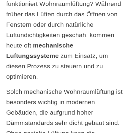
funktioniert Wohnraumlüftung? Während
Wohnraumlüftung und
früher das Lüften durch das Öffnen von
Energieeffizienz
Fenstern oder durch natürliche
Beitrag zur Energieeinsparung
Luftundichtigkeiten geschah, kommen
Wie beeinflusst die Lüftung
heute oft
mechanische
die Heizkosten?
Lüftungssysteme
zum Einsatz, um
Berechnungsbeispiele und
diesen Prozess zu steuern und zu
Einsparpotenziale
optimieren.
Diskussion: Ist die
Solch mechanische Wohnraumlüftung ist
Ersparnis in der Praxis
besonders wichtig in modernen
wirklich so groß?
Gebäuden, die aufgrund hoher
Integration in nachhaltige
Dämmstandards sehr dicht gebaut sind.
Baukonzepte