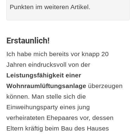
Diskussion: Sind
Punkten im weiteren Artikel.
Abluftanlagen
energieineffizient?
Zentrale Zu- und Abluftanlagen
Erstaunlich!
Funktionsweise und
Ich habe mich bereits vor knapp 20
Komponenten
Jahren eindrucksvoll von der
Vorteile und Nachteile
Leistungsfähigkeit einer
Kritik: Hohe
Wohnraumlüftungsanlage
überzeugen
Anschaffungskosten und
können. Man stelle sich die
Platzbedarf – Lohnt sich
Einweihungsparty eines jung
der Aufwand?
verheirateten Ehepaares vor, dessen
Dezentrale Lüftungsanlagen
Eltern kräftig beim Bau des Hauses
Besonderheiten und