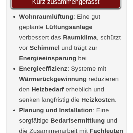
Kurz zusammengefasst
Lüftung: manuell vs.
Wohnraumlüftung
mechanisch
: Eine gut
geplante
Grundlegende physikalische
Lüftungsanlage
verbessert das
Prinzipien: Luftaustausch,
Raumklima
, schützt
vor
Schimmel
Luftdruck, Feuchtigkeit
und trägt zur
Energieeinsparung
Kontroverse: Natürliche
bei.
Energieeffizienz
Lüftung vs. mechanische
: Systeme mit
Wärmerückgewinnung
Lüftung - Was ist besser für
reduzieren
den
Heizbedarf
das Raumklima?
erheblich und
senken langfristig die
Die Bedeutung der
Heizkosten
.
Planung und Installation
Wohnraumlüftung
: Eine
sorgfältige
Warum ist Wohnraumlüftung
Bedarfsermittlung
und
die Zusammenarbeit mit
wichtig?
Fachleuten