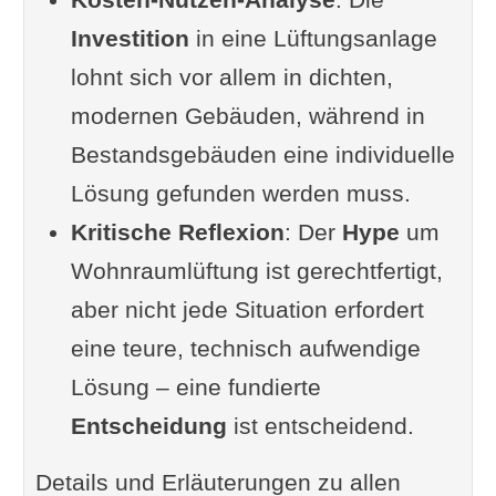
Investition
Vor- und Nachteile
in eine Lüftungsanlage
lohnt sich vor allem in dichten,
Kritische Sicht: Kann
modernen Gebäuden, während in
natürliche Lüftung
Bestandsgebäuden eine individuelle
mechanische Systeme
Lösung gefunden werden muss.
ersetzen?
Kritische Reflexion
Abluftanlagen
: Der
Hype
um
Wohnraumlüftung ist gerechtfertigt,
Wie funktioniert eine
aber nicht jede Situation erfordert
Abluftanlage?
eine teure, technisch aufwendige
Typische Einsatzgebiete
Lösung – eine fundierte
und Vorteile
Entscheidung
Wartung und
ist entscheidend.
Betriebskosten
Details und Erläuterungen zu allen