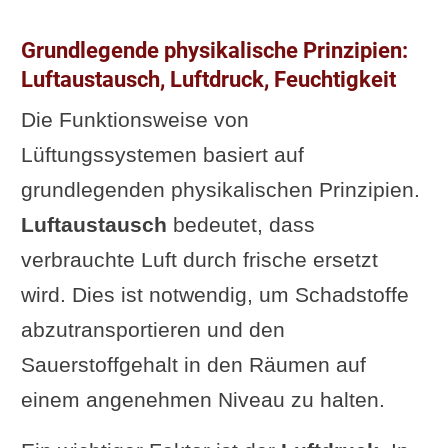
deren Umsetzung
Grundlegende physikalische Prinzipien:
Kontroverse: Steigende
Luftaustausch, Luftdruck, Feuchtigkeit
Anforderungen –
Die Funktionsweise von
Überregulierung oder
Lüftungssystemen basiert auf
Notwendigkeit?
grundlegenden physikalischen Prinzipien.
Häufige Fragen zur
Luftaustausch
bedeutet, dass
Wohnraumlüftung
verbrauchte Luft durch frische ersetzt
FAQ: Was Bauherren
wird. Dies ist notwendig, um Schadstoffe
wissen müssen
abzutransportieren und den
Experten-Tipps für den
Sauerstoffgehalt in den Räumen auf
Kauf und Einbau
einem angenehmen Niveau zu halten.
Checkliste für die Auswahl
des richtigen