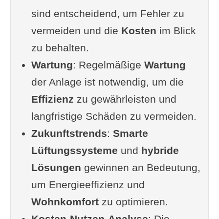
sind entscheidend, um Fehler zu
Vorteile einer guten Lüftung
vermeiden und die
Gesetzliche Vorschriften und
Kosten
im Blick
zu behalten.
Richtlinien in Deutschland
Wartung
Kritische Betrachtung: Ist die
: Regelmäßige
Wartung
der Anlage ist notwendig, um die
flächendeckende Einführung
Effizienz
von Lüftungsanlagen wirklich
zu gewährleisten und
langfristige Schäden zu vermeiden.
notwendig?
Zukunftstrends
Arten von
:
Smarte
Lüftungssysteme
Wohnraumlüftungssystemen
und
hybride
Lösungen
Freie Lüftung (natürliche
gewinnen an Bedeutung,
um Energieeffizienz und
Lüftung)
Wohnkomfort
Funktionsweise und
zu optimieren.
Kosten-Nutzen-Analyse
Anwendungsbereiche
: Die