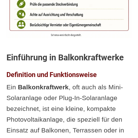
Alternative Perspektiven und
Nachteile von
Balkonkraftwerken
Zukunftsperspektiven und
technologische Entwicklungen in
der Photovoltaik
Einführung in Balkonkraftwerke
Interessante und
Definition und Funktionsweise
außergewöhnliche Fakten rund
um Balkonkraftwerke
Ein
Balkonkraftwerk
, oft auch als Mini-
Ergänzung oder Frage von dir?
Solaranlage oder Plug-In-Solaranlage
Im Zusammenhang interessant
bezeichnet, ist eine kleine, kompakte
Basiswissen Photovoltaik
Photovoltaikanlage, die speziell für den
Funktionsweise einer
Einsatz auf Balkonen, Terrassen oder in