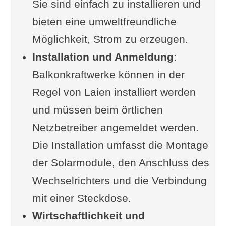
Sie sind einfach zu installieren und
Kabel
bieten eine umweltfreundliche
Die Gesetzeslage zu Leistung
Möglichkeit, Strom zu erzeugen.
und Anmeldepflicht
Installation und Anmeldung
Wer ist mein Netzbetreiber?
:
Balkonkraftwerke können in der
Lokale Förderprogramme
Regel von Laien installiert werden
Standortanalyse:
und müssen beim örtlichen
Sonneneinstrahlung und
Netzbetreiber angemeldet werden.
Ausrichtung
Die Installation umfasst die Montage
Balkonkraftwerk-
der Solarmodule, den Anschluss des
Standortcheck
Wechselrichters und die Verbindung
Installation und Inbetriebnahme
mit einer Steckdose.
eines Balkonkraftwerks
Wirtschaftlichkeit und
Schritt-für-Schritt-Anleitung zur