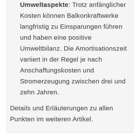
Umweltaspekte
Installation
: Trotz anfänglicher
Kosten können Balkonkraftwerke
Sicherheitshinweise und
langfristig zu Einsparungen führen
professionelle
und haben eine positive
Unterstützung
Umweltbilanz. Die Amortisationszeit
Inbetriebnahme und
variiert in der Regel je nach
Funktionsprüfung
Anschaffungskosten und
Netzanschluss
Stromerzeugung zwischen drei und
Videoanleitung
zehn Jahren.
Balkonkraftwerk installieren
und anschließen
Details und Erläuterungen zu allen
Wartung, Überwachung und
Punkten im weiteren Artikel.
Optimierung von
Balkonkraftwerken