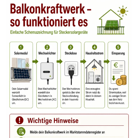
Verständnis von Effizienz und
Leistung
Wie ist die durchschnittliche
Effizienz moderner
Solarmodule?
Amortisationszeit und
Lebensdauer eines
Balkonkraftwerkes
Lohnt sich ein Speicher fürs
800W-Balkonkraftwerk?
Beitrag zum Umweltschutz
und zur Nachhaltigkeit