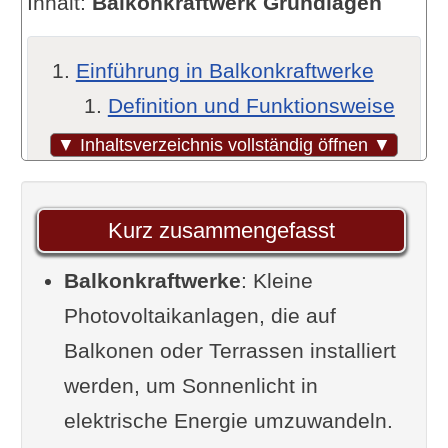
Inhalt:
Balkonkraftwerk Grundlagen
Einführung in Balkonkraftwerke
Definition und Funktionsweise
Vorteile und mögliche
▼ Inhaltsverzeichnis vollständig öffnen ▼
Herausforderungen
Komponenten eines
Kurz zusammengefasst
Balkonkraftwerks
Balkonkraftwerke
Solarmodule: Auswahl und
: Kleine
Photovoltaikanlagen, die auf
Spezifikationen
Balkonen oder Terrassen installiert
Wechselrichter:
werden, um Sonnenlicht in
Funktionsweise und Typen
elektrische Energie umzuwandeln.
Befestigungssysteme und