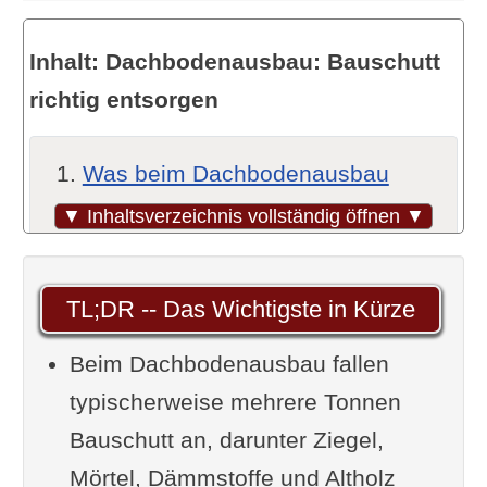
Inhalt: Dachbodenausbau: Bauschutt
richtig entsorgen
Was beim Dachbodenausbau
wirklich anfällt
▼ Inhaltsverzeichnis vollständig öffnen ▼
Die häufigsten Materialien im
Überblick
TL;DR -- Das Wichtigste in Kürze
Warum eine
Beim Dachbodenausbau fallen
Vorabeinschätzung
typischerweise mehrere Tonnen
unerlässlich ist
Bauschutt an, darunter Ziegel,
Getrennte Entsorgung: Warum
Mörtel, Dämmstoffe und Altholz
Mischen teuer wird