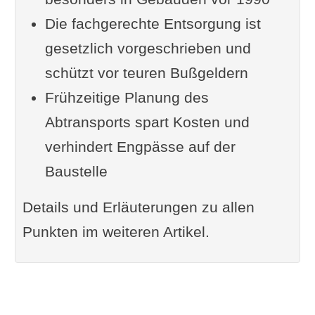
Die fachgerechte Entsorgung ist
Nachweispflichten bei
gesetzlich vorgeschrieben und
gefährlichen Abfällen
schützt vor teuren Bußgeldern
Bußgelder bei illegaler
Frühzeitige Planung des
Entsorgung
Abtransports spart Kosten und
Was das in der Praxis bedeutet
verhindert Engpässe auf der
Ergänzung oder Frage von dir?
Baustelle
Im Zusammenhang interessant
FunFacts zum Thema
Details und Erläuterungen zu allen
Weiterlesen
Punkten im weiteren Artikel.