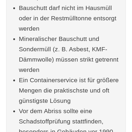
Bauschutt darf nicht im Hausmüll
Mineralischer Bauschutt und
oder in der Restmülltonne entsorgt
sein Recyclingweg
werden
Problemstoffe erkennen und
Mineralischer Bauschutt und
richtig handeln
Sondermüll (z. B. Asbest, KMF-
Altholz: Kategorien und
Dämmwolle) müssen strikt getrennt
Konsequenzen
werden
Der richtige Entsorgungsweg für
Ein Containerservice ist für größere
größere Mengen
Mengen die praktischste und oft
Containerservice als
günstigste Lösung
praktische Lösung
Vor dem Abriss sollte eine
Wann mehrere Container
Schadstoffprüfung stattfinden,
sinnvoll sind
besonders in Gebäuden vor 1990
Was der Gesetzgeber vorschreibt