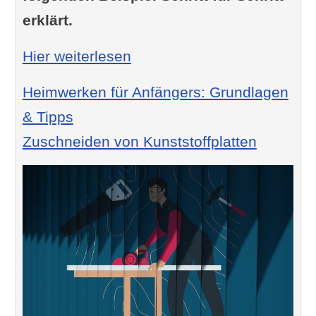
erklärt.
: Anleitung Acrylglas bzw. 
Hier weiterlesen
Heimwerken für Anfängers: Grundlagen
& Tipps
Zuschneiden von Kunststoffplatten