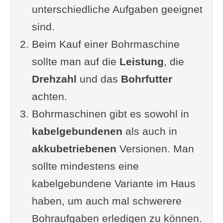
unterschiedliche Aufgaben geeignet
Schlagbohrers
sind.
Darauf sollte beim Kauf
Beim Kauf einer Bohrmaschine
geachtet werden:
sollte man auf die
Fürs Grobe: Der Bohrhammer
Leistung
, die
Drehzahl
Darauf sollte beim Kauf
und das
Bohrfutter
achten.
geachtet werden:
Bohrmaschinen gibt es sowohl in
Akkuschrauber mit
kabelgebundenen
Schlagbohrfunktion (Akku
als auch in
akkubetriebenen
Bohrschrauber)
Versionen. Man
sollte mindestens eine
Darauf sollte beim Kauf einer
kabelgebundene Variante im Haus
Akkubohrers mit
haben, um auch mal schwerere
Schlagbohrfunktion geachtet
Bohraufgaben erledigen zu können.
werden: