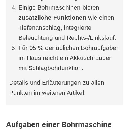
Einige Bohrmaschinen bieten
Fazit: Was für eine Bohrmaschine
zusätzliche Funktionen
brauche ich?
wie einen
Tiefenanschlag, integrierte
Pflege und Wartung der
Beleuchtung und Rechts-/Linkslauf.
Bohrmaschine
Für 95 % der üblichen Bohraufgaben
Sicherheit beim Umgang mit der
im Haus reicht ein Akkuschrauber
Bohrmaschine
mit Schlagbohrfunktion.
Verstehen der Bohrerarten
Ergonomie und Komfort
Details und Erläuterungen zu allen
Interessante Fakten zu
Punkten im weiteren Artikel.
Bohrmaschinen
Bohrmaschine FAQ
Ergänzung oder Frage von dir?
Aufgaben einer Bohrmaschine
Auch interessant