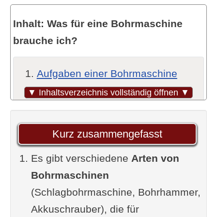
Inhalt: Was für eine Bohrmaschine
brauche ich?
Aufgaben einer Bohrmaschine
Worauf man beim Kauf einer
▼ Inhaltsverzeichnis vollständig öffnen ▼
Bohrmaschine generell achten
sollte
Kurz zusammengefasst
Zusätzliche Funktionen
Es gibt verschiedene
Kabelgebunden oder Akku?
Arten von
Bohrmaschinen
Generell gilt
(Schlagbohrmaschine, Bohrhammer,
Der Allrounder: Die klassische
Akkuschrauber), die für
Bohrmaschine in Form des