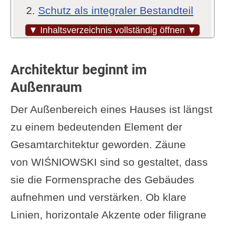
Schutz als integraler Bestandteil
des Designs
▼ Inhaltsverzeichnis vollständig öffnen ▼
Systemlösungen für eine
einheitliche Gestaltung
Architektur beginnt im
Technologie, die den Alltag
Außenraum
erleichtert
Der Außenbereich eines Hauses ist längst
Ein Zaun, der Räume gestaltet
zu einem bedeutenden Element der
und schützt
Gesamtarchitektur geworden. Zäune
Ergänzung oder Frage von dir?
von WIŚNIOWSKI sind so gestaltet, dass
Im Zusammenhang interessant
sie die Formensprache des Gebäudes
aufnehmen und verstärken. Ob klare
Linien, horizontale Akzente oder filigrane