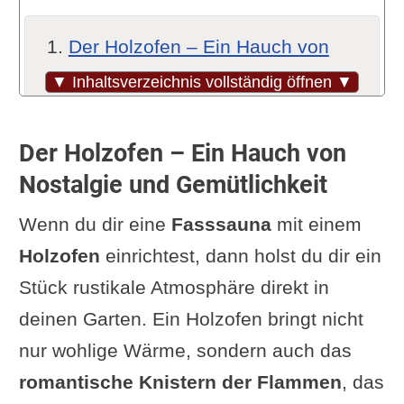
Der Holzofen – Ein Hauch von
Nostalgie und Gemütlichkeit
▼ Inhaltsverzeichnis vollständig öffnen ▼
Der Elektroofen – Praktisch und
Modern
Der Holzofen – Ein Hauch von
Argumente verglichen: Holzofen
Nostalgie und Gemütlichkeit
oder Elektroofen für deine
Wenn du dir eine
Fasssauna
mit einem
Fasssauna?
Holzofen
einrichtest, dann holst du dir ein
Weitere Heizmöglichkeiten in der
Stück rustikale Atmosphäre direkt in
Übersicht
deinen Garten. Ein Holzofen bringt nicht
Wird eine Genehmigung für die
nur wohlige Wärme, sondern auch das
Fasssauna benötigt?
romantische Knistern der Flammen
, das
Bioofen oder Kombiofen