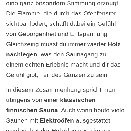
eine ganz besondere Stimmung erzeugt.
Video: Elektroofen oder Holzofen
Die Flamme, die durch das Ofenfenster
– Voraussetzungen erläutert
sichtbar lodert, schafft dabei ein Gefühl
Fazit: Elektro- oder Holzofen –
von Geborgenheit und Entspannung.
Was passt besser zu dir?
Gleichzeitig musst du immer wieder
Holz
Leserumfrage zur Ofenwahl
nachlegen
, was den Saunagang zu
Ergänzung oder Frage von dir?
einem echten Erlebnis macht und dir das
Weiterlesen
Gefühl gibt, Teil des Ganzen zu sein.
In diesem Zusammenhang spricht man
übrigens von einer
klassischen
finnischen Sauna
. Auch wenn heute viele
Saunen mit
Elektroöfen
ausgestattet
werden, hat der Holzofen noch immer