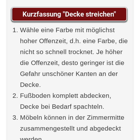
Wände und Boden abdecken
Kurzfassung "Decke streichen"
Decke reinigen und
Wähle eine Farbe mit möglichst
vorbehandeln
hoher Offenzeit, d.h. eine Farbe, die
Einkauf: Das brauchst du
nicht so schnell trocknet. Je höher
Arbeitsschritte: Schritt für Schritt
die Offenzeit, desto geringer ist die
zur perfekten Decke
Gefahr unschöner Kanten an der
Grundieren
Decke.
Erste Farbschicht
Fußboden komplett abdecken,
Zweite Farbschicht
Decke bei Bedarf spachteln.
Profi-Tipps für den perfekten
Möbeln können in der Zimmermitte
Anstrich
zusammengestellt und abgedeckt
Video-Anleitung "Decke streichen"
werden.
Ergänzung oder Frage von dir?