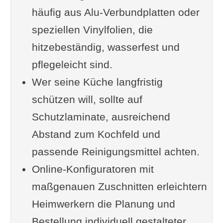
häufig aus Alu-Verbundplatten oder
Untergrund und Vorbereitung für
speziellen Vinylfolien, die
eine langlebige Haftung
hitzebeständig, wasserfest und
Geeignete Untergründe für
pflegeleicht sind.
eine Küchenrückwand zum
Wer seine Küche langfristig
Aufkleben
schützen will, sollte auf
Reinigung und Vorbereitung
Schutzlaminate, ausreichend
vor dem Verkleben
Abstand zum Kochfeld und
Schritt-für-Schritt-Montage: So
passende Reinigungsmittel achten.
gelingt die Küchenmetamorphose
Online-Konfiguratoren mit
Planung, Aufmaß und
maßgenauen Zuschnitten erleichtern
Zuschnitt
Heimwerkern die Planung und
Verkleben ohne Blasen:
Bestellung individuell gestalteter
Technik und Helfer