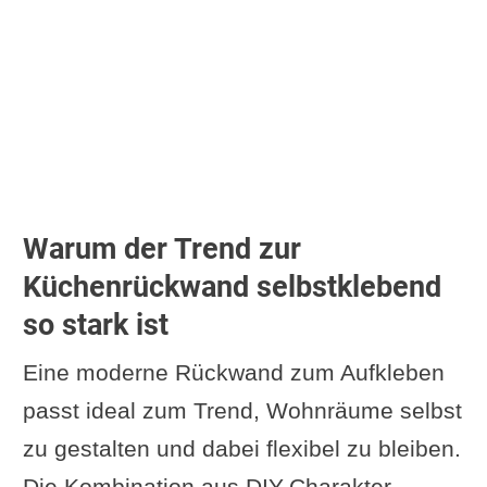
Küchenrückwand in der
Praxis?
Kann ich eine selbstklebende
Rückwand in einer
Mietwohnung verwenden?
Wie reinige ich eine
selbstklebende
Warum der Trend zur
Küchenrückwand richtig?
Küchenrückwand selbstklebend
Ergänzung oder Frage von dir?
so stark ist
Im Zusammenhang interessant
Eine moderne Rückwand zum Aufkleben
Fun Facts zum Thema
passt ideal zum Trend, Wohnräume selbst
Küchenrückwände
zu gestalten und dabei flexibel zu bleiben.
Weiterlesen zum Thema
Die Kombination aus DIY-Charakter,