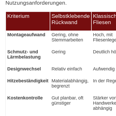
Nutzungsanforderungen.
Kriterium
Selbstklebende
Klassisc
Rückwand
Fliesen
Montageaufwand
Gering, ohne
Hoch, mit
Stemmarbeiten
Fliesenleg
Schmutz- und
Gering
Deutlich h
Lärmbelastung
Designwechsel
Relativ einfach
Aufwendig
Hitzebeständigkeit
Materialabhängig,
In der Reg
begrenzt
Kostenkontrolle
Gut planbar, oft
Stärker vo
günstiger
Handwerke
abhängig