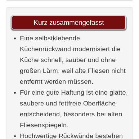
so stark ist
Heimwerker-Boom: Wenig
Kurz zusammengefasst
Aufwand, großer Effekt
Eine selbstklebende
Designvielfalt: Von Betonoptik
Küchenrückwand modernisiert die
bis Fotodruck
Küche schnell, sauber und ohne
Materialien und Aufbau einer
großen Lärm, weil alte Fliesen nicht
selbstklebenden Küchenrückwand
entfernt werden müssen.
Gängige Materialien: Alu-
Für eine gute Haftung ist eine glatte,
Verbundplatte, Glas-Ersatz
saubere und fettfreie Oberfläche
und Folie
entscheidend, besonders bei alten
Oberflächen-Eigenschaften:
Fliesenspiegeln.
Hitzebeständig, wasserfest,
Hochwertige Rückwände bestehen
pflegeleicht