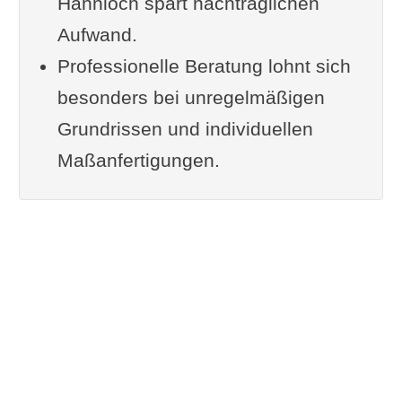
Hahnloch spart nachträglichen
sie vermeidet
Aufwand.
Wann professionelle Hilfe
Professionelle Beratung lohnt sich
sinnvoll ist
besonders bei unregelmäßigen
Ergänzung oder Frage von dir?
Grundrissen und individuellen
Im Zusammenhang interessant
Maßanfertigungen.
FunFacts zum Thema Küche
und Arbeitsplatten
Weiterlesen