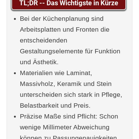
TL;DR -- Das Wichtigste in Kürze
Klassiker mit Tücken
Bei der Küchenplanung sind
Massivholz: Warm, lebendig
Arbeitsplatten und Fronten die
und pflegeintensiv
entscheidenden
Stein, Keramik und Komposit:
Gestaltungselemente für Funktion
Robuste Alternativen
und Ästhetik.
Maß für Maß: Warum Genauigkeit
Materialien wie Laminat,
keine Option ist
Massivholz, Keramik und Stein
Das Aufmaß richtig nehmen
unterscheiden sich stark in Pflege,
Ausschnitte für Spüle, Herd
Belastbarkeit und Preis.
und Hahnloch
Präzise Maße sind Pflicht: Schon
Übergänge und Verbindungen
wenige Millimeter Abweichung
zwischen Plattensegmenten
können zu Passungenauigkeiten
Fronten: Wo Optik auf Funktion