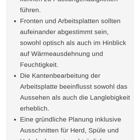
führen.
trifft
Fronten und Arbeitsplatten sollten
Materialvielfalt bei
aufeinander abgestimmt sein,
Küchenfronten
sowohl optisch als auch im Hinblick
Farbabstimmung und
auf Wärmeausdehnung und
Materialkombi mit der
Feuchtigkeit.
Arbeitsplatte
Die Kantenbearbeitung der
Griffe, Griffleisten und grifflose
Arbeitsplatte beeinflusst sowohl das
Fronten
Aussehen als auch die Langlebigkeit
Vom Plan zur fertigen Küche:
erheblich.
Praktische Konsequenzen
Eine gründliche Planung inklusive
Die Reihenfolge der Montage
Ausschnitten für Herd, Spüle und
Typische Fehler und wie man