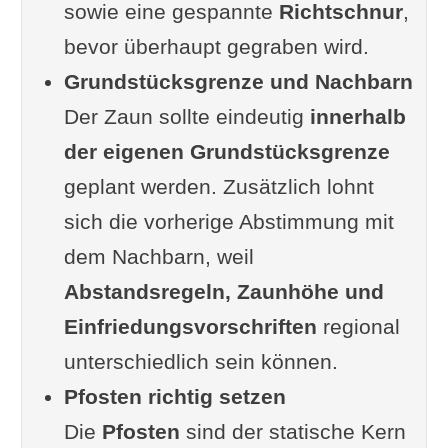
sowie eine gespannte
meisten unterschätzen
Richtschnur
,
bevor überhaupt gegraben wird.
Was am Ende dabei
Grundstücksgrenze und Nachbarn
herausgekommen ist
Der Zaun sollte eindeutig
Mein ehrliches Fazit
innerhalb
der eigenen Grundstücksgrenze
Ergänzung oder Frage von dir?
geplant werden. Zusätzlich lohnt
Im Zusammenhang interessant
sich die vorherige Abstimmung mit
FunFacts zum
dem Nachbarn, weil
Doppelstabmattenzaun
Abstandsregeln, Zaunhöhe und
Weiterlesen
Einfriedungsvorschriften
regional
unterschiedlich sein können.
Pfosten richtig setzen
Die
Pfosten
sind der statische Kern