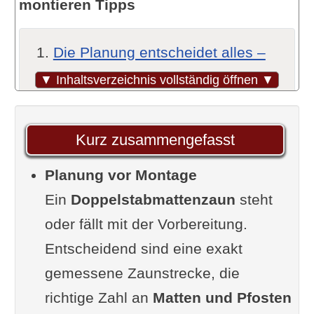
montieren Tipps
Die Planung entscheidet alles –
nicht die Montage
▼ Inhaltsverzeichnis vollständig öffnen ▼
Die genaue Strecke und das
Material
Kurz zusammengefasst
Die Grundstücksgrenze
Planung vor Montage
Leitungen im Boden
Ein
Pfosten: hier wird der Zaun
Doppelstabmattenzaun
steht
oder fällt mit der Vorbereitung.
gewonnen oder verloren
Entscheidend sind eine exakt
Wer mir geholfen hat, es richtig zu
gemessene Zaunstrecke, die
machen
richtige Zahl an
Das Gefälle – der Punkt, den die
Matten und Pfosten