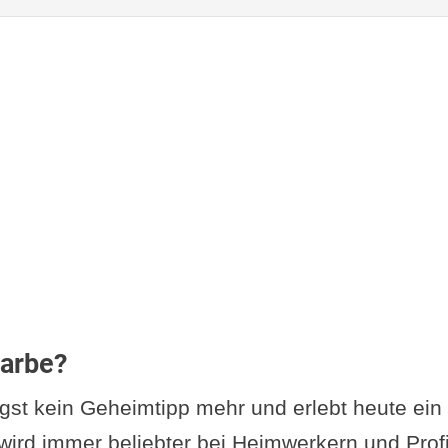
selber herstellen
n und Materialien
-für-Schritt-Anleitung zur Herstellung
: Kalkfarbe selber machen
 Haltbarkeit von Kalkfarbe
zur Reinigung ohne Beschädigung der Kalkfarb
handlungen für eine längere Haltbarkeit
t sollte eine Kalkfarbe neu aufgetragen werden
e Fehler bei der Pflege und deren Vermeidung
Betrachtung: Wann ist Kalkfarbe weniger geeig
arbe?
ile und Einschränkungen der Kalkfarbe
ngst kein Geheimtipp mehr und erlebt heute ein 
ative Farben für anspruchsvolle Oberflächen
ird immer beliebter bei Heimwerkern und Profi
he Probleme und deren Lösungen