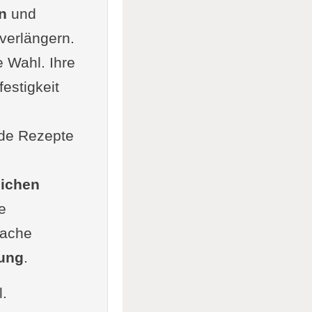
n
und
n
 verlängern.
e Wahl. Ihre
estigkeit
arbe auf
nde Rezepte
lichen
e
fache
wendung
ung
.
l.
en