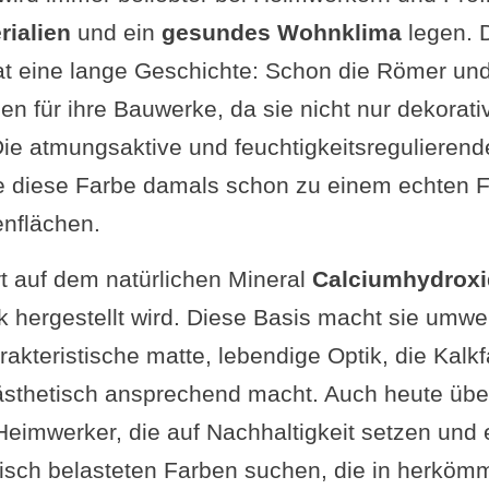
rialien
und ein
gesundes Wohnklima
legen. 
keitsaspekt und ökologische Vorteile von Kalk
at eine lange Geschichte: Schon die Römer un
ltige Produktion und natürliche Rohstoffe
en für ihre Bauwerke, da sie nicht nur dekorat
ich mit synthetischen Farben hinsichtlich Umwe
 Die atmungsaktive und feuchtigkeitsregulieren
ingmöglichkeiten und Entsorgung
 diese Farbe damals schon zu einem echten Fa
 oder Frage von dir?
nflächen.
enhang interessant
rt auf dem natürlichen Mineral
Calciumhydroxi
 hergestellt wird. Diese Basis macht sie umwel
arakteristische matte, lebendige Optik, die Kalk
 ästhetisch ansprechend macht. Auch heute übe
Heimwerker, die auf Nachhaltigkeit setzen und e
isch belasteten Farben suchen, die in herköm