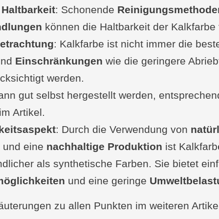
 Haltbarkeit
eitung des Untergrunds
: Schonende
Reinigungsmethode
dlungen
ungstechniken: Rollen, Streichen und Sprühe
können die Haltbarkeit der Kalkfarbe
Betrachtung
ungszeit und Nachbehandlung
: Kalkfarbe ist nicht immer die best
tive Effekte und Gestaltungsmöglichkeiten
nd
Einschränkungen
wie die geringere Abriebf
ücksichtigt werden.
 Erfahrungsbericht mit dem Auftragen von Kalkf
ann gut selbst hergestellt werden, entspreche
iedenen Untergründen
im Artikel.
 von Kalkfarbe im Außenbereich
keitsaspekt
eitung der Oberfläche: Tipps zur Reinigung und
: Durch die Verwendung von
natür
andlung
und eine
nachhaltige Produktion
ist Kalkfarb
dlicher als synthetische Farben. Sie bietet ein
l der richtigen Kalkfarbe für den Außenbereich
öglichkeiten
ken und Werkzeuge für eine gleichmäßige An
und eine geringe
Umweltbelast
bedingungen und optimale Arbeitszeiten
äuterungen zu allen Punkten im weiteren Artike
che Betrachtung und mögliche Herausforderung