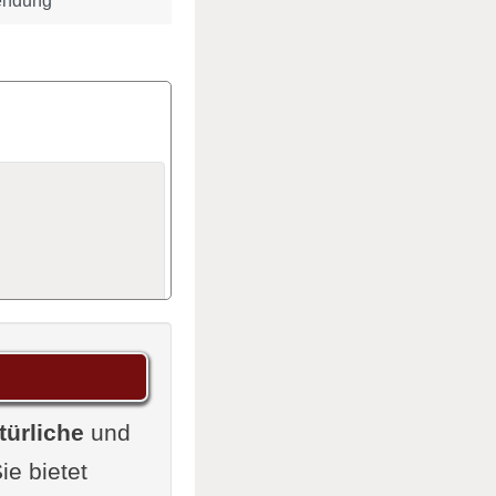
wendung
türliche
und
ie bietet