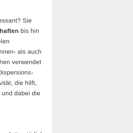
essant? Sie
chaften
bis hin
elen
Innen- als auch
chen verwendet
Dispersions-
ät, die hilft,
 und dabei die