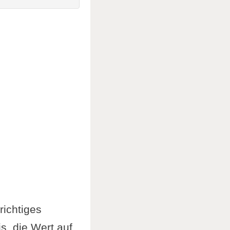
e
?
net?
richtiges
s, die Wert auf