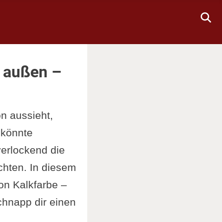
d außen –
n aussieht,
 könnte
verlockend die
achten. In diesem
n Kalkfarbe –
chnapp dir einen