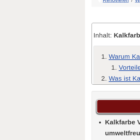
Renovieren
W
Inhalt:
Kalkfar
Warum Kal
Vorteil
Was ist Ka
Zusamm
Eigens
Unters
Kalkfarbe 
Video: 
umweltfreu
Vorteile d