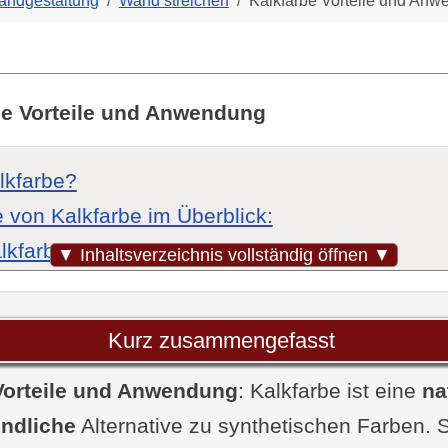
andgestaltung
Wand streichen
Kalkfarbe Vorteile und An
be Vorteile und Anwendung
kfarbe?
e von Kalkfarbe im Überblick:
lkfarbe?
▼ Inhaltsverzeichnis vollständig öffnen ▼
ensetzung und ökologische Vorteile
chaften und Funktionsweise
Kurz zusammengefasst
chiede zu anderen Farben
Vorteile und Anwendung
Was jeder über Kalkfarbe wissen sollte
: Kalkfarbe ist eine
na
ndliche
er Kalkfarbe im Innenbereich
Alternative zu synthetischen Farben. S