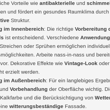
iche Vorteile wie
eitliche Vorteile
antibakterielle
und
schimmel
en und fördert ein gesundes Raumklima durch 
freundlichkeit und Nachhaltigkeit
tive
sche Vorteile: Mattes Finish und natürliche Fa
Struktur.
 im Innenbereich
il: mangelnde Abriebsfestigkeit
: Die richtige
Vorbereitung 
ds
er Kalkfarbe im Außenbereich
ist entscheidend. Verschiedene
Anwendung
 Streichen oder Sprühen ermöglichen individuel
bigkeit und Witterungsbeständigkeit
möglichkeiten. Arbeite nass-in-nass und berei
 und schimmelresistente Eigenschaften
vor. Dekorative Effekte wie
saktivität und Feuchtigkeitsregulierung
Vintage-Look
ode
ht erzielt werden.
ete Oberflächen und Fassaden
 im Außenbereich
he Nachteile und Kontroversen
: Für ein langlebiges Ergeb
mengefasst
und
Vorbehandlung
der Oberfläche wichtig. D
Kalkfarbe und die Berücksichtigung von
 von Kalkfarbe im Innenbereich
Wette
eine
 haftet Kalkfarbe?
witterungsbeständige
Fassade.