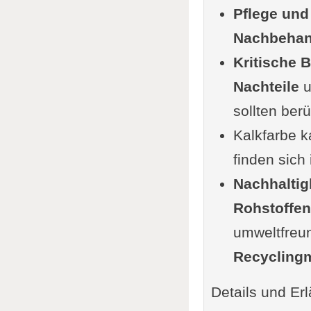
Pflege und
Vorber
Nachbehan
Anwend
Kritische 
Trockn
Nachteile
Dekora
u
sollten ber
Video:
Kalkfarbe k
versch
finden sich 
Anwendung
Nachhaltig
Vorber
Rohstoffen
Vorbeh
umweltfreun
Auswah
Recyclingm
Techni
Wetter
Details und Erl
Kritis