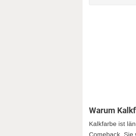
Kalkfarbe 
Zutate
Schritt
Videos
Pflege und
Tipps 
Nachbe
Wie of
Häufig
Kritische 
Warum Kalkf
Nachte
Kalkfarbe ist lä
Altern
Comeback. Sie w
Möglic