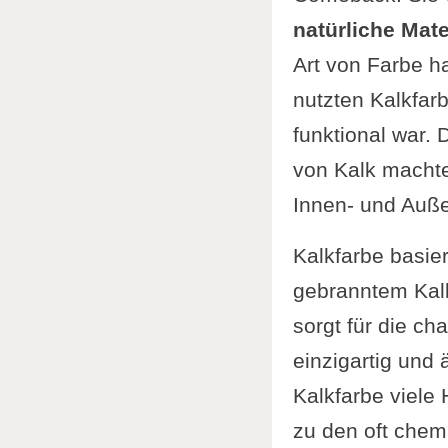
natürliche Mate
Nachhaltig
Art von Farbe h
Nachha
nutzten Kalkfarb
Vergle
funktional war.
Recycl
von Kalk machte
Ergänzung
Innen- und Auße
Im Zusamm
Kalkfarbe basie
gebranntem Kalk
sorgt für die ch
einzigartig und
Kalkfarbe viele 
zu den oft chem