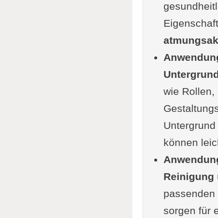
gesundheitl
Gesundh
Eigenschaft
Umwelt
atmungsak
Ästheti
Anwendung
Nachte
Untergrun
Vorteile d
wie Rollen,
Langle
Gestaltungs
Algen-
Untergrund 
Atmung
können leic
Geeign
Anwendung
Möglic
Reinigung
Zusam
passenden 
Anwendung
sorgen für 
Worauf