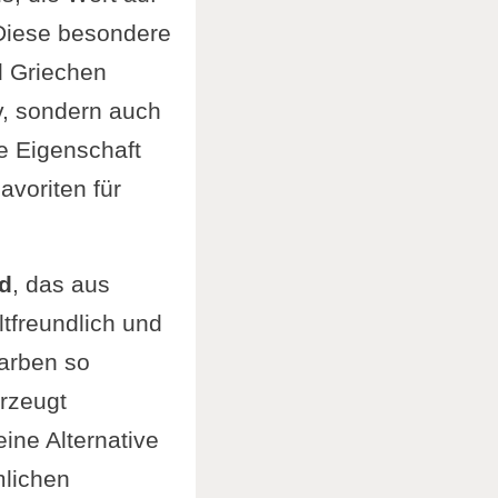
Diese besondere
farbe
d Griechen
iv, sondern auch
ltbelastung
de Eigenschaft
voriten für
d
, das aus
tfreundlich und
farben so
rzeugt
ine Alternative
mlichen