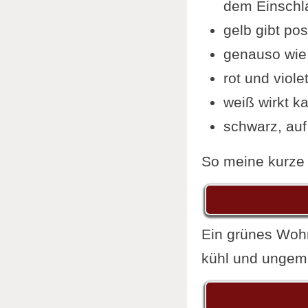
dem Einschla
gelb gibt pos
genauso wie
rot und viol
weiß wirkt k
schwarz, auf 
So meine kurze 
Ein grünes Wohn
kühl und ungemü