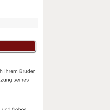
ch Ihrem Bruder
tzung seines
P und frohes