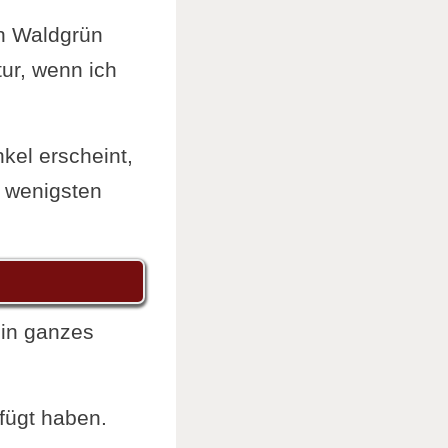
n Waldgrün
tur, wenn ich
kel erscheint,
e wenigsten
ein ganzes
fügt haben.