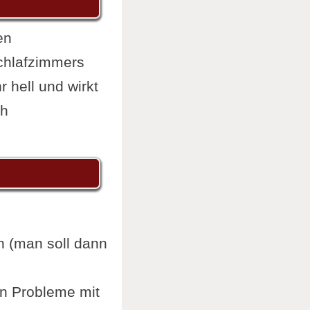
en
chlafzimmers
r hell und wirkt
ch
n (man soll dann
an Probleme mit