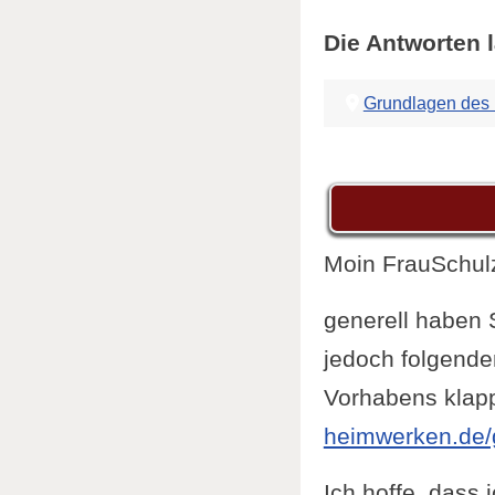
Die Antworten l
Grundlagen des
Moin FrauSchulz
generell haben 
jedoch folgende
Vorhabens klapp
heimwerken.de/
Ich hoffe, dass