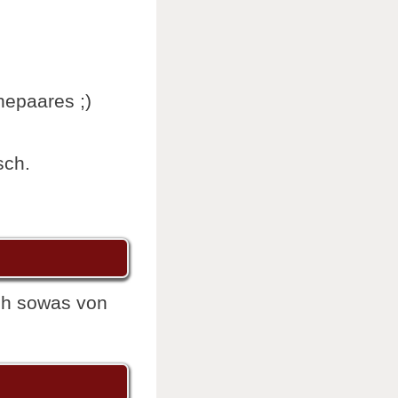
hepaares ;)
sch.
ch sowas von