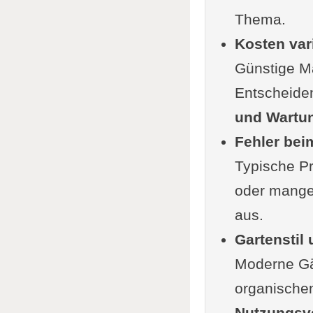
Thema.
Entsch
Kosten vari
Langfri
Günstige Ma
Mini-C
Entscheiden
Umfrag
und Wartu
Praktische
Fehler bei
Typisc
Typische P
Rasenkan
oder mangel
Fazit
aus.
Ergänzung
Gartenstil
FunFac
Moderne Gär
Weiter
organischen
Nutzungsv