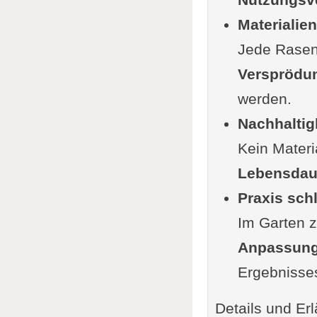
Materialien
Jede Rasenk
Versprödu
werden.
Nachhaltigk
Kein Materi
Lebensdaue
Praxis sch
Im Garten ze
Anpassung
Ergebnisse
Details und Erl