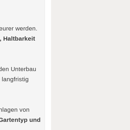
eurer werden.
 Haltbarkeit
vermeidet
nden Unterbau
langfristig
Anlagen von
Gartentyp und