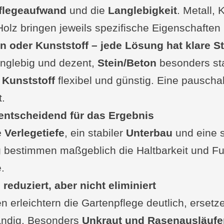
anten aus Stein oder Beton
flegeaufwand
und die
Langlebigkeit
. Metall, 
Holz bringen jeweils spezifische Eigenschaften 
 kleiner Tipp
in oder Kunststoff – jede Lösung hat klare S
terialien für Rasenkanten: Vor- und Nachteile
anglebig und dezent,
Stein/Beton
besonders sta
,
stahl
Kunststoff
flexibel und günstig. Eine pauscha
t.
ium
 entscheidend für das Ergebnis
e Verlegetiefe
ranulat
, ein stabiler
Unterbau
und eine 
 bestimmen maßgeblich die Haltbarkeit und Fu
k
.
e: Was ist dir bei der Rasenkante wichtig?
 reduziert, aber nicht eliminiert
Auswahl der richtigen Rasenkante
 erleichtern die Gartenpflege deutlich, ersetz
etiefe und Einbauweise
tändig. Besonders
übersicht und Preisorientierung
Unkraut und Rasenausläufe