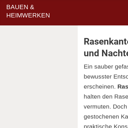
BAUEN &
HEIMWERKEN
Rasenkante
und Nachte
Ein sauber gefas
bewusster Entsc
erscheinen.
Ras
halten den Rase
vermuten. Doch 
gestochenen Kan
praktische Konse