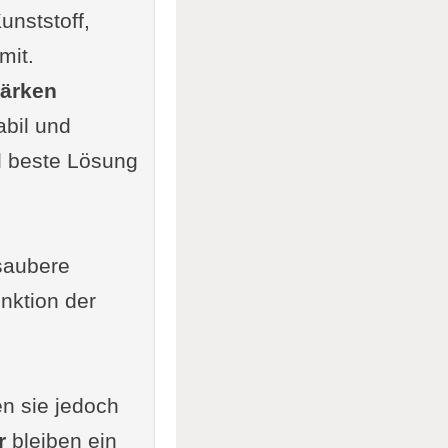
Kunststoff,
mit.
tärken
bil und
l beste Lösung
saubere
nktion der
en sie jedoch
r
bleiben ein