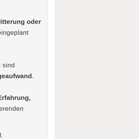
itterung oder
eingeplant
d sind
egeaufwand
.
Erfahrung,
ierenden
l.