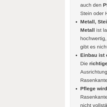
auch den
Rasenk
P
Stein oder 
Ein
Metall, Ste
Weitere Ma
Metall
Holz
ist l
hochwertig
Corten
gibt es nich
Alumin
Einbau ist
Ziegel
Die
richtig
Gummig
Ausrichtung
Kerami
Rasenkante
Umfrag
Pflege wird
Tipps zur 
Rasenkanten
Verleg
nicht volls
Kosten