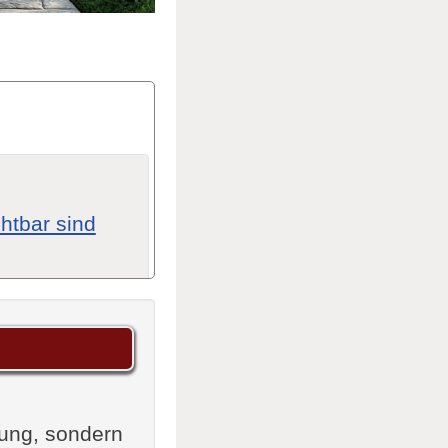
htbar sind
ien
tung, sondern