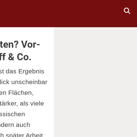
ten? Vor-
ff & Co.
ist das Ergebnis
lick unscheinbar
en Flächen,
rker, als viele
assischen
ndern auch
h später Arbeit,