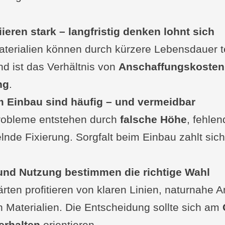
eidungshilfe nach Gartentyp
ieren stark – langfristig denken lohnt sich
stige Entwicklung und Alterung der Materialien
terialien können durch kürzere Lebensdauer t
heckliste
d ist das Verhältnis von
e: Welche Rasenkante ist dein Favorit?
Anschaffungskosten,
ng
 Tipps für Heimwerker
.
m Einbau sind häufig – und vermeidbar
he Fehler bei Rasenkanten – und wie man sie 
robleme entstehen durch
ten FAQ
falsche Höhe
, fehle
nde Fixierung. Sorgfalt beim Einbau zahlt sich 
 oder Frage von dir?
 und Nutzung bestimmen die richtige Wahl
ts zur Rasenkante
ten profitieren von klaren Linien, naturnahe 
lesen
 Materialien. Die Entscheidung sollte sich am
erhalten
orientieren.