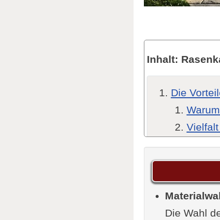
Inhalt: Rasenk
Die Vortei
Warum 
Vielfal
Mögliche 
Verschied
Englis
Materialwa
Rasenk
Die Wahl d
Rasenk