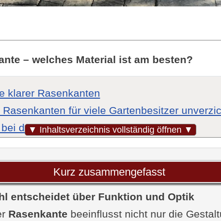
ante – welches Material ist am besten?
le klarer Rasenkanten
Rasenkanten für viele Gartenbesitzer unverzic
t bei der Gestaltung
▼ Inhaltsverzeichnis vollständig öffnen ▼
Nachteile von Rasenkanten
ene Arten von Rasenkanten: Die Hauptmaterial
Kurz zusammengefasst
che Rasenkante
hl entscheidet über Funktion und Optik
anten aus Metall
er
anten aus Kunststoff oder Gummi
Rasenkante
beeinflusst nicht nur die Gestal