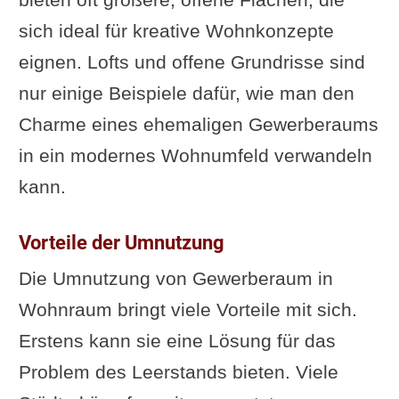
Mietverträge und
sich ideal für kreative Wohnkonzepte
Kündigungsfristen
eignen. Lofts und offene Grundrisse sind
Brandschutz und
nur einige Beispiele dafür, wie man den
Sicherheitsanforderungen
Charme eines ehemaligen Gewerberaums
Umfrage: Was sind deine
in ein modernes Wohnumfeld verwandeln
Gründe?
kann.
Förderung bei Umnutzung
Überblick über
Vorteile der Umnutzung
Fördermöglichkeiten
Die Umnutzung von Gewerberaum in
KfW-Förderung für Umnutzung
Wohnraum bringt viele Vorteile mit sich.
Steuervorteile und finanzielle
Erstens kann sie eine Lösung für das
Anreize
Problem des Leerstands bieten. Viele
Abschreibungsmöglichkeite