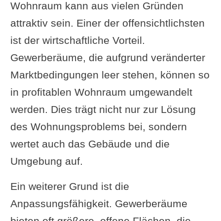
Wohnraum kann aus vielen Gründen
Umfrage: Was findest du
attraktiv sein. Einer der offensichtlichsten
spannend bei der Umnutzung?
ist der wirtschaftliche Vorteil.
Rechtliche Aspekte einer
Gewerberäume, die aufgrund veränderter
Umnutzung
Marktbedingungen leer stehen, können so
Gesetzliche Grundlagen
in profitablen Wohnraum umgewandelt
Baurechtliche Bestimmungen
werden. Dies trägt nicht nur zur Lösung
und Grenzen der Umnutzung
des Wohnungsproblems bei, sondern
Genehmigungsverfahren und
wertet auch das Gebäude und die
zuständige Behörden
Umgebung auf.
Mietrechtliche Fragen
Unterschiede zwischen
Ein weiterer Grund ist die
Gewerbe- und
Anpassungsfähigkeit. Gewerberäume
Wohnraummietrecht
bieten oft größere, offene Flächen, die