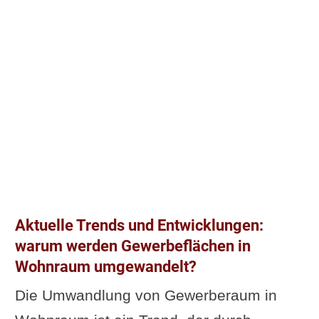
Videos zum Thema
Umwandlung Gewerbe in
Wohnraum mit
Nutzungsänderung und einer
Kostenexplosion
Gewerbe zu Wohnraum - was
es zu beachten gilt
Vom Gewerbe zum Wohnen
Was bedeutet
Aktuelle Trends und Entwicklungen:
Nutzungsänderung?
warum werden Gewerbeflächen in
Ergänzung oder Frage von dir?
Wohnraum umgewandelt?
Im Zusammenhang interessant
Die Umwandlung von Gewerberaum in