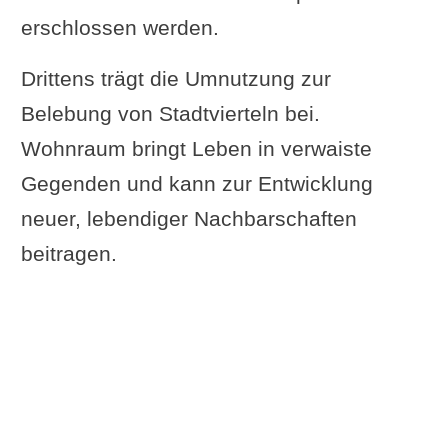
erschlossen werden.
Umnutzung
Checkliste für die Umnutzung
Drittens trägt die Umnutzung zur
Schritt-für-Schritt-Anleitung
Belebung von Stadtvierteln bei.
Abschließende Tipps für diese Art
Wohnraum bringt Leben in verwaiste
von Projekt
Gegenden und kann zur Entwicklung
Zusammenfassung der
neuer, lebendiger Nachbarschaften
wichtigsten Punkte
beitragen.
Vorteile und
Herausforderungen der
Umnutzung
Ausblick und
Zukunftsperspektiven