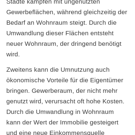
Städte kämpfen mit ungenutzten
n
Gewerbeflächen, während gleichzeitig der
Weitere steuerliche Vorteile
Bedarf an Wohnraum steigt. Durch die
Wann lohnt sich der Umbau?
Umwandlung dieser Flächen entsteht
Bereiche und Gewerke, die meist
neuer Wohnraum, der dringend benötigt
betroffen sind beim Umbau
wird.
Architektur und Planung
Zweitens kann die Umnutzung auch
Bau- und Umbaumaßnahmen
ökonomische Vorteile für die Eigentümer
Technische Infrastruktur
bringen. Gewerberaum, der nicht mehr
Herausforderungen und
genutzt wird, verursacht oft hohe Kosten.
Kontroversen bei der Umnutzung
Durch die Umwandlung in Wohnraum
von Gewerberaum
kann der Wert der Immobilie gesteigert
Umfrage zu den
und eine neue Einkommensquelle
Herausforderungen bei der