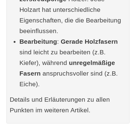
Holzart hat unterschiedliche
Restfeuchte im Holz
Eigenschaften, die die Bearbeitung
Vorbehandeltes Holz
beeinflussen.
Finde das richtige Holz für dein
Bearbeitung
Projekt
:
Gerade Holzfasern
sind leicht zu bearbeiten (z.B.
Ergänzung oder Frage von dir?
Kiefer), während
Zusammenfassung
unregelmäßige
Fasern
Im Zusammenhang interessant
anspruchsvoller sind (z.B.
Eiche).
Details und Erläuterungen zu allen
Punkten im weiteren Artikel.