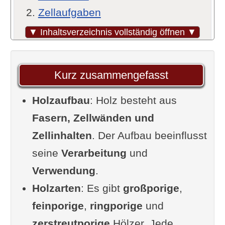
Zellaufgaben
Holz-Querschnitt
▼ Inhaltsverzeichnis vollständig öffnen ▼
Jahresringe
Porigkeit des Holzes
Kurz zusammengefasst
Die Bedeutung des Holzaufbaus
Holzaufbau
beim Arbeiten mit Holz
: Holz besteht aus
Fasern, Zellwänden und
Leicht zu bearbeitende
Zellinhalten
Holzfasern
. Der Aufbau beeinflusst
seine
Schwer zu bearbeitende
Verarbeitung
und
Verwendung
Holzfasern
.
Holzarten
Weitere Beispiele
: Es gibt
großporige
,
feinporige
Richtung der Holzfaser
,
ringporige
und
zerstreutporige
Schnittweisen
Hölzer. Jede