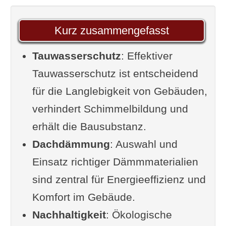
Schematischer Aufbau einer
Dachdämmung mit
Kurz zusammengefasst
Tauwasserschutz
Tauwasserschutz
Planung und Umsetzung des
: Effektiver
Tauwasserschutz ist entscheidend
Tauwasserschutzes
für die Langlebigkeit von Gebäuden,
Analyse und Berechnung des
verhindert Schimmelbildung und
Tauwasserausfalls
erhält die Bausubstanz.
Planungsgrundsätze für
Dachdämmung
effektiven Tauwasserschutz
: Auswahl und
Einsatz richtiger Dämmmaterialien
Normen und Richtlinien
sind zentral für Energieeffizienz und
Materialien und Technologien der
Komfort im Gebäude.
Dachdämmung
Nachhaltigkeit
Erläuterungen im Video
: Ökologische