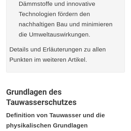
Dämmstoffe und innovative
Grundlegendes Video zur
Technologien fördern den
Dachdämmung
nachhaltigen Bau und minimieren
Dampfsperre versus
die Umweltauswirkungen.
Dampfbremse
... kontroverse Ansichten
Details und Erläuterungen zu allen
Dampfbremsfolie korrekt
Punkten im weiteren Artikel.
anbringen
Tipps zur nachträglichen
Dämmung von alten Dächern
Grundlagen des
Problembehandlung und
Tauwasserschutzes
Sanierung
Definition von Tauwasser und die
Neueste Forschungsergebnisse
physikalischen Grundlagen
und Trends