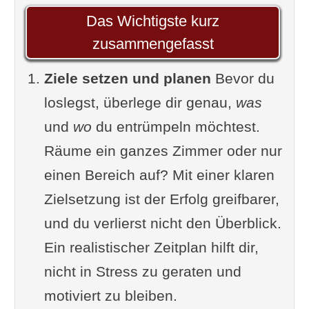
Schritt 3: Durchführung
Das Wichtigste kurz
Schritt 4: Organisation des
zusammengefasst
Entrümpelungsprozesses
Ziele setzen und planen
Bevor du
Schritt 5: Durchführung der
loslegst, überlege dir genau,
was
Entrümpelung
und
wo
du entrümpeln möchtest.
Schritt 6: Verkaufe oder
Räume ein ganzes Zimmer oder nur
verschenke ungewollte
einen Bereich auf? Mit einer klaren
Gegenstände
Zielsetzung ist der Erfolg greifbarer,
Schritt 7: Aufräumarbeiten
und du verlierst nicht den Überblick.
Schritt 8: Aufbewahren
Ein realistischer Zeitplan hilft dir,
Schritt 9: Halte die Ordnung
nicht in Stress zu geraten und
aufrecht
motiviert zu bleiben.
Die richtige Methode zum