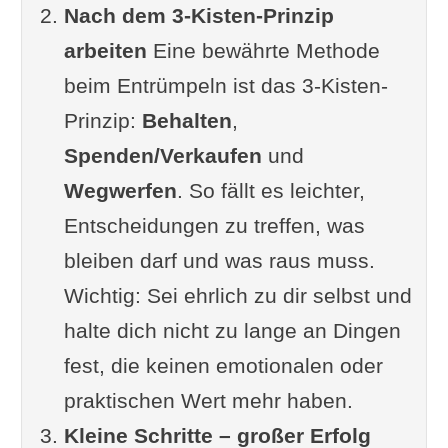
Nach dem 3-Kisten-Prinzip
Entrümpeln finden
arbeiten
Eine bewährte Methode
Die Hau-Ruck-Methode
beim Entrümpeln ist das 3-Kisten-
Die 3-Kisten-Methode
Prinzip:
Behalten
,
KonMarie-Methode
Spenden/Verkaufen
und
5S-Methode
Wegwerfen
. So fällt es leichter,
Motivation und
Entscheidungen zu treffen, was
Durchhaltevermögen
bleiben darf und was raus muss.
Was tun mit den Sachen?
Wichtig: Sei ehrlich zu dir selbst und
Minimalismus im Kleiderschrank
halte dich nicht zu lange an Dingen
Verschenken, verkaufen oder
fest, die keinen emotionalen oder
versteigern
praktischen Wert mehr haben.
Die Vorteile einer Entrümpelung
Kleine Schritte – großer Erfolg
Entrümpelung durch eine Firma