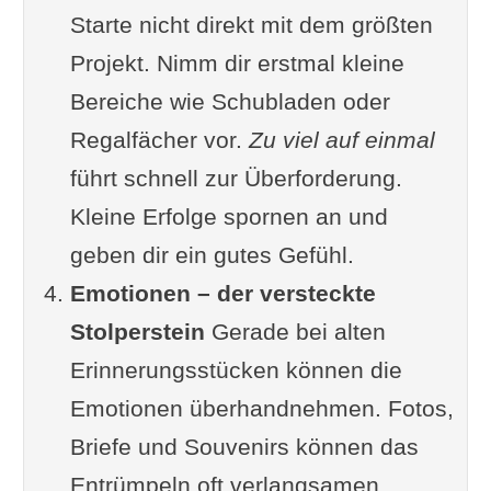
Starte nicht direkt mit dem größten
durchführen lassen
Projekt. Nimm dir erstmal kleine
Ergänzung oder Frage von dir?
Bereiche wie Schubladen oder
Fazit zur Entrümpelung – was ist
Regalfächer vor.
Zu viel auf einmal
zu beachten?
führt schnell zur Überforderung.
Im Zusammenhang interessant
Kleine Erfolge spornen an und
Videos
geben dir ein gutes Gefühl.
Artikel
Emotionen – der versteckte
Stolperstein
Gerade bei alten
Erinnerungsstücken können die
Emotionen überhandnehmen. Fotos,
Briefe und Souvenirs können das
Entrümpeln oft verlangsamen.