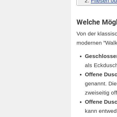
Fliesen o
Vorteil
Nachtei
Welche Mögli
Vortei
Von der klassis
Nachte
modernen "Walk-
Unter wel
installiere
Geschlosse
Anford
als Eckdusch
mehrs
Offene Dus
Welche Vor
genannt. Die
Die Vor
zweiseitig o
Die Na
Offene Dusc
Kostenüber
kann entwed