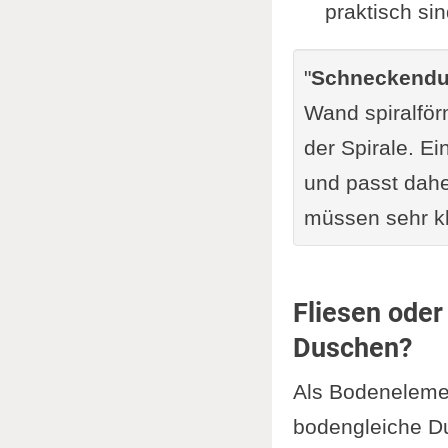
Alternativ
praktisch si
Anpassung
"
Schneckend
Ergänzung
Wand spiralför
Zusammen
der Spirale. E
Unser 
und passt dahe
Weiterles
müssen sehr kl
Fliesen ode
Duschen?
Als Bodeneleme
bodengleiche D