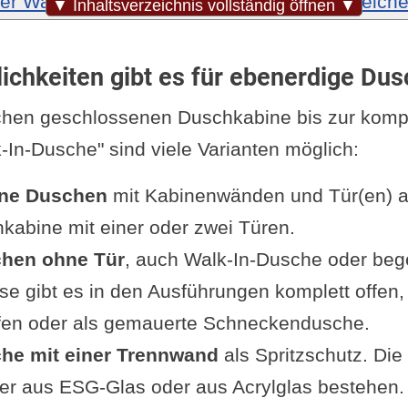
der Wanne als Bodenelemente für bodengleich
▼ Inhaltsverzeichnis vollständig öffnen ▼
e bei Fliesen
le bei Fliesen
chkeiten gibt es für ebenerdige Du
le bei Einsatz einer Duschwanne
chen geschlossenen Duschkabine bis zur kompl
il bei Einsatz einer Duschwanne
In-Dusche" sind viele Varianten möglich:
chen Voraussetzungen lässt sich eine ebenerd
n?
ne Duschen
mit Kabinenwänden und Tür(en) 
erungen an Wasser- und Abwassersysteme in
kabine mit einer oder zwei Türen.
töckigen Wohnungen
chen
ohne Tür
, auch Walk-In-Dusche oder be
teile und Nachteile bringt die ebenerdige Dus
se gibt es in den Ausführungen komplett offen, e
teile
ffen oder als gemauerte Schneckendusche.
chteile
he mit einer Trennwand
als Spritzschutz. Di
sicht für Installation und Renovierung
er aus ESG-Glas oder aus Acrylglas bestehen