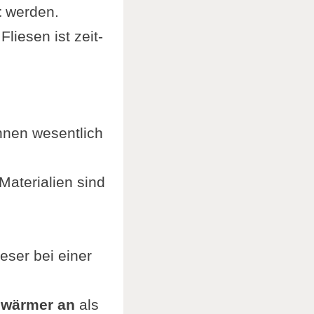
t
werden.
liesen ist zeit-
nen wesentlich
aterialien sind
eser bei einer
h wärmer an
als