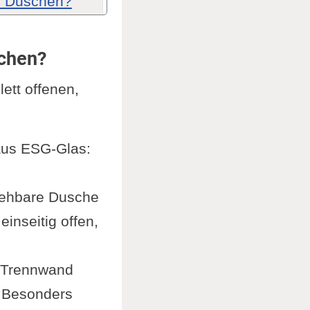
e Duschen?
schen?
ett offenen,
ige Dusche
aus ESG-Glas:
gehbare Dusche
che?
inseitig offen,
e Trennwand
. Besonders