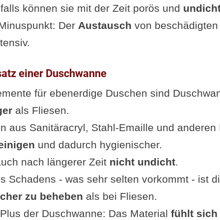
alls können sie mit der Zeit porös und
undich
 Minuspunkt: Der
Austausch
von beschädigten F
tensiv.
nsatz einer Duschwanne
emente für ebenerdige Duschen sind Duschwan
ger
als Fliesen.
aus Sanitäracryl, Stahl-Emaille und anderen M
einigen
und dadurch hygienischer.
uch nach längerer Zeit
nicht undicht
.
es Schadens - was sehr selten vorkommt - ist di
acher zu beheben
als bei Fliesen.
 Plus der Duschwanne: Das Material
fühlt sic