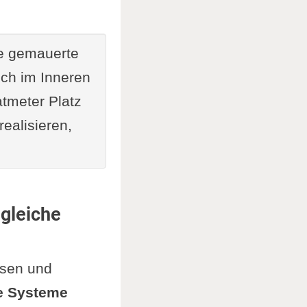
die gemauerte
ich im Inneren
tmeter Platz
ealisieren,
gleiche
esen und
e Systeme