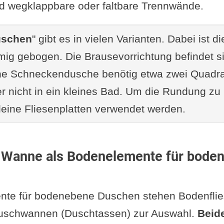
e Materialien: Naturstein und Mikrozement
nd wegklappbare oder faltbare Trennwände.
en für unterschiedliche Badgrößen
uschen
" gibt es in vielen Varianten. Dabei ist 
en aus der Leserschaft
mig gebogen. Die Brausevorrichtung befindet s
fassung
ine Schneckendusche benötig etwa zwei Quadra
Fazit
r nicht in ein kleines Bad. Um die Rundung zu r
en
eine Fliesenplatten verwendet werden.
r Wanne als Bodenelemente für boden
nte für bodenebene Duschen stehen Bodenfli
uschwannen (Duschtassen) zur Auswahl.
Beid