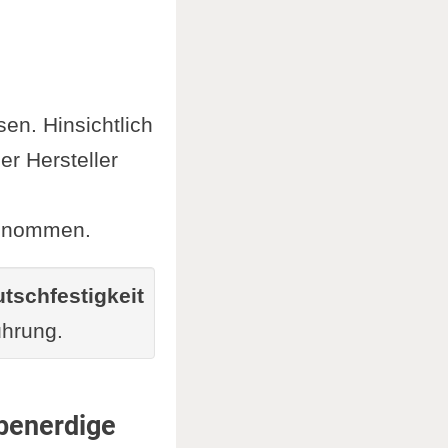
sen. Hinsichtlich
r Hersteller
genommen.
tschfestigkeit
ührung.
ebenerdige