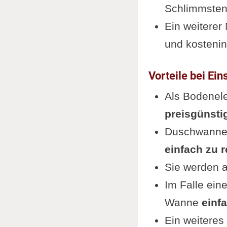
Schlimmstenf
Ein weiterer
und kostenin
Vorteile bei Ei
Als Bodenel
preisgünsti
Duschwannen 
einfach zu r
Sie werden a
Im Falle ein
Wanne
einf
Ein weiteres