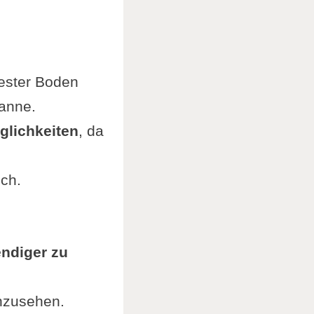
iester Boden
wanne.
glichkeiten
, da
ich.
ndiger zu
anzusehen.