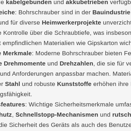
ie
lien: Konstruktion und Qualität
kabelgebunden
und
akkubetrieben
verfügb
eiche
 und Ergonomie
: Bohrschrauber sind in der
Bauindustrie
onomische Gestaltung
nd für diverse
Heimwerkerprojekte
unverzicht
e Kontrolle über die Schraubtiefe, was insbeso
icht und Handhabung
t empfindlichen Materialien wie Gipskarton wicht
tsmerkmale von Bohrschraubern
e Merkmale
n Bits und Bohrern
: Moderne Bohrschrauber bieten Fe
re Drehmomente
d Wartung
und
Drehzahlen
, die sie für
 und Anforderungen anpassbar machen. Materia
Bohrschrauber
er
 oder Frage von dir?
Stahl
und robuste
Kunststoffe
erhöhen ihre 
gsfähigkeit.
en
sfeatures
: Wichtige Sicherheitsmerkmale umfa
hutz
,
Schnellstopp-Mechanismen
und
rutsch
die Sicherheit des Geräts als auch des Benutz