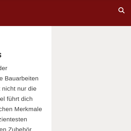
s
der
le Bauarbeiten
 nicht nur die
l führt dich
ischen Merkmale
zientesten
den Zubehör