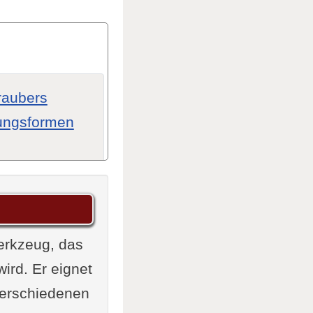
raubers
tungsformen
Werkzeug, das
ird. Er eignet
 verschiedenen