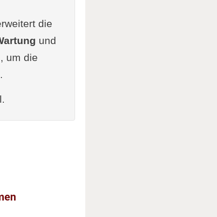
rweitert die
Wartung
und
, um die
.
l.
rmen