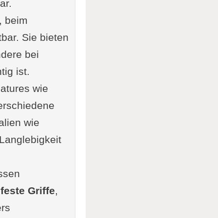
ar.
, beim
bar. Sie bieten
ndere bei
ig ist.
atures wie
 verschiedene
lien wie
Langlebigkeit
ssen
feste Griffe
,
ers