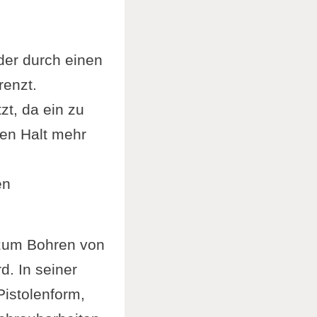
er durch einen
renzt.
zt, da ein zu
nen Halt mehr
en
 zum Bohren von
. In seiner
Pistolenform,