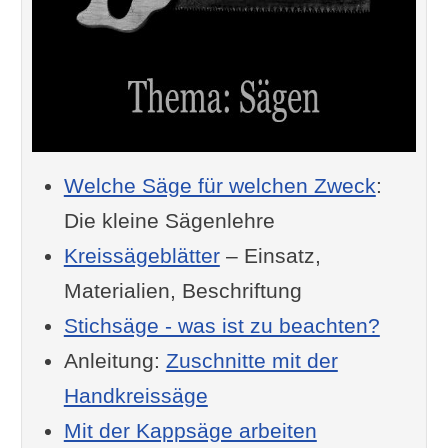
Welche Säge für welchen Zweck
:
Die kleine Sägenlehre
Kreissägeblätter
– Einsatz,
Materialien, Beschriftung
Stichsäge - was ist zu beachten?
Anleitung:
Zuschnitte mit der
Handkreissäge
Mit der Kappsäge arbeiten