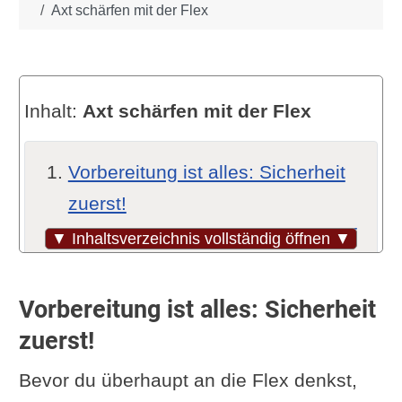
Axt schärfen mit der Flex
Inhalt:
Axt schärfen mit der Flex
Vorbereitung ist alles: Sicherheit
zuerst!
Der richtige Schleifwinkel: Worauf
▼ Inhaltsverzeichnis vollständig öffnen ▼
du achten musst
Schritt-für-Schritt-Anleitung: So
Vorbereitung ist alles: Sicherheit
geht’s
zuerst!
Nachbearbeitung und Pflege
Bevor du überhaupt an die Flex denkst,
Worauf du noch achten solltest: