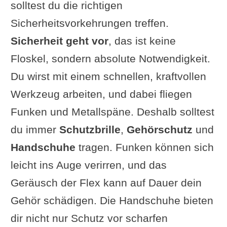
solltest du die richtigen
Risiken und Tipps
Sicherheitsvorkehrungen treffen.
Videoanleitung: Axt mit einer Flex
Sicherheit geht vor
, das ist keine
schärfen
Floskel, sondern absolute Notwendigkeit.
Fazit: Der richtige Mix aus Kraft
Du wirst mit einem schnellen, kraftvollen
und Präzision
Werkzeug arbeiten, und dabei fliegen
Angebote Fächerscheibe
Funken und Metallspäne. Deshalb solltest
Ergänzung oder Frage von dir?
du immer
Schutzbrille
,
Gehörschutz
und
Weiterlesen
Handschuhe
tragen. Funken können sich
leicht ins Auge verirren, und das
Geräusch der Flex kann auf Dauer dein
Gehör schädigen. Die Handschuhe bieten
dir nicht nur Schutz vor scharfen