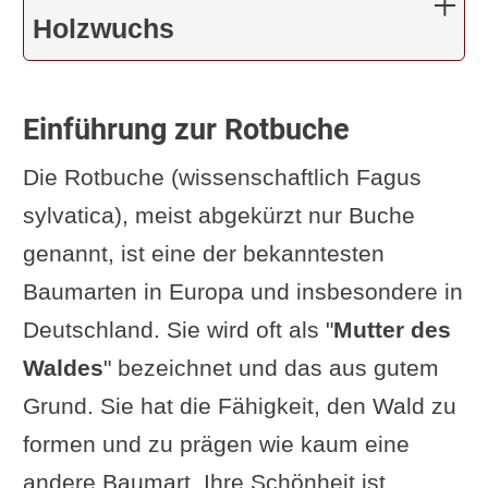
Rotbuche
Holzwuchs
Die symbolische und kulturelle
Bedeutung der Buche
Einführung zur Rotbuche
In der Mythologie und
Volkskunde
Die Rotbuche (wissenschaftlich Fagus
Video: Bedeutung der Buche
sylvatica), meist abgekürzt nur Buche
bei den Ahnen
genannt, ist eine der bekanntesten
Die Buche in der Literatur und
Baumarten in Europa und insbesondere in
Kunst
Deutschland. Sie wird oft als "
Mutter des
Spirituelle Bedeutung der
Waldes
" bezeichnet und das aus gutem
Rotbuche
Grund. Sie hat die Fähigkeit, den Wald zu
Die Rotbuche in der
formen und zu prägen wie kaum eine
Landschaftsgestaltung
andere Baumart. Ihre Schönheit ist