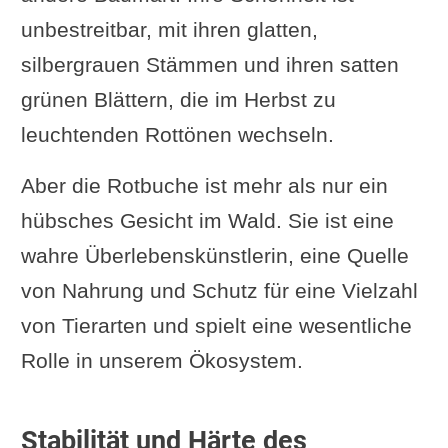
Ästhetik und Praktikabilität
unbestreitbar, mit ihren glatten,
Die Rotbuche als Hecke
silbergrauen Stämmen und ihren satten
Abrundendes Wissen zur Buche
grünen Blättern, die im Herbst zu
Fazit: Die Wertschätzung der
leuchtenden Rottönen wechseln.
Rotbuche
Aber die Rotbuche ist mehr als nur ein
Ergänzung oder Frage von dir?
hübsches Gesicht im Wald. Sie ist eine
Im Zusammenhang interessant
wahre Überlebenskünstlerin, eine Quelle
Die Holzarten im Baumarkt
von Nahrung und Schutz für eine Vielzahl
Weiterlesen
von Tierarten und spielt eine wesentliche
Rolle in unserem Ökosystem.
Stabilität und Härte des