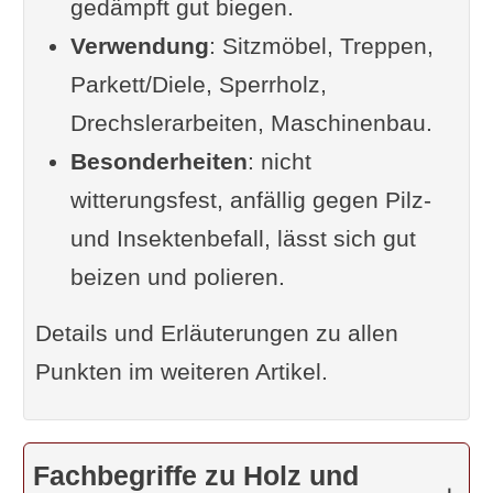
gedämpft gut biegen.
Verteilung und Herkunft
Verwendung
Besonderheiten in Wachstum
: Sitzmöbel, Treppen,
Parkett/Diele, Sperrholz,
und Lebenszyklus
Drechslerarbeiten, Maschinenbau.
Resistenz der Rotbuche
Besonderheiten
Video: Das Leben einer Buche
: nicht
witterungsfest, anfällig gegen Pilz-
Beitrag zur Biodiversität
und Insektenbefall, lässt sich gut
Interaktion mit Tieren und
beizen und polieren.
anderen Pflanzen
Die Bedeutung des
Details und Erläuterungen zu allen
Buchenwaldes im
Punkten im weiteren Artikel.
Klimawandel
Ähnliche Hölzer zur Rotbuche
Gesundheitliche Aspekte der
Fachbegriffe zu Holz und