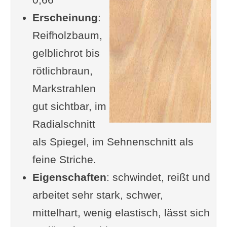
Erscheinung
Verwendung als Brennholz
:
Reifholzbaum,
Brennwert der Rotbuche
gelblichrot bis
Preis für das Holz der Rotbuche
rötlichbraun,
Pflege von Buchenholz
Markstrahlen
Ein Tipp von dir?
gut sichtbar, im
Artikel zur Holzbearbeitung
Radialschnitt
Botanische Eigenschaften der
als Spiegel, im Sehnenschnitt als
Rotbuche
feine Striche.
Beschreibung des Aussehens:
Eigenschaften
Baum, Blätter, Blüten, und
: schwindet, reißt und
arbeitet sehr stark, schwer,
Samen
mittelhart, wenig elastisch, lässt sich
Ein Überblick über die