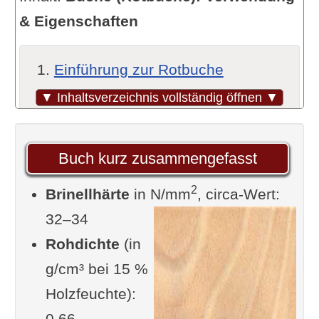
& Eigenschaften
Einführung zur Rotbuche
Stabilität und Härte des
▼ Inhaltsverzeichnis vollständig öffnen ▼
Buchenholzes
Die Verwendung von Buchenholz
Buch kurz zusammengefasst
In der Möbelindustrie
2
Brinellhärte
In der Papierherstellung
in N/mm
, circa-Wert:
32–34
Eignung der Rotbuche zum
Rohdichte
Schnitzen
(in
g/cm³ bei 15 %
Weitere
Holzfeuchte):
Verwendungsmöglichkeiten
0,66
von Leserseite