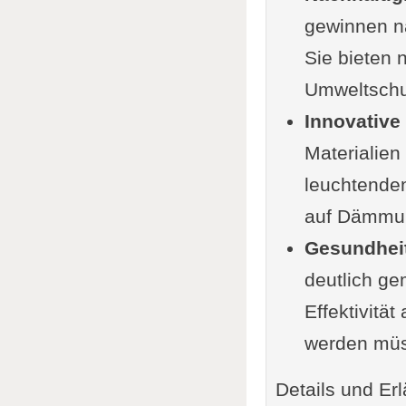
gewinnen na
Zukunft d
Sie bieten 
Praktische
Umweltschu
FunFacts 
Innovative 
Ergänzung
Materialien
Im Zusamm
leuchtenden
auf Dämmun
Gesundheit
deutlich ge
Effektivität
werden mü
Details und Erl