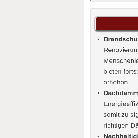
Risiko
Materiali
Materi
Brandschu
Brandv
Renovierun
Video:
Menschenle
Innova
bieten fort
Umfrag
erhöhen.
Planung u
Dachdämm
Dachdäm
Energieeffi
Brands
somit zu si
Anford
richtigen D
Ausfüh
Nachhaltig
Montag