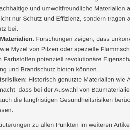
chhaltige und umweltfreundliche Materialien 
es Brandschutzes in der Dachdämmung
nicht nur Schutz und Effizienz, sondern tragen
 Tipps für Bauherren und Planer
tz bei.
zum Brandschutz
Materialien
 oder Frage von dir?
: Forschungen zeigen, dass unkonv
 wie Myzel von Pilzen oder spezielle Flammschu
enhang interessant
 Farbstoffen potenziell revolutionäre Eigensch
g und Brandschutz bieten können.
srisiken
: Historisch genutzte Materialien wie
macht, dass bei der Auswahl von Baumateriali
 auch die langfristigen Gesundheitsrisiken berüc
ssen.
äuterungen zu allen Punkten im weiteren Artike