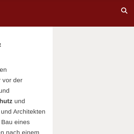
&
den
 vor der
 und
hutz
und
 und Architekten
 Bau eines
en nach einem