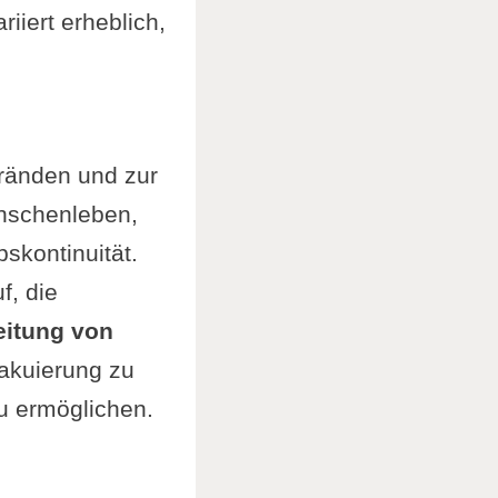
riiert erheblich,
ränden und zur
enschenleben,
skontinuität.
f, die
eitung von
akuierung zu
u ermöglichen.