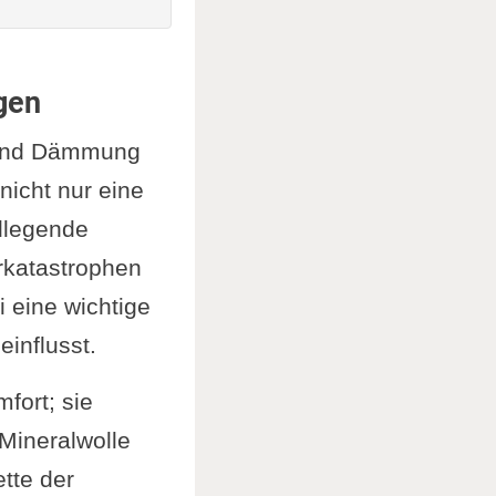
gen
 und Dämmung
icht nur eine
ndlegende
rkatastrophen
 eine wichtige
influsst.
fort; sie
Mineralwolle
tte der