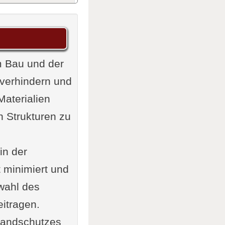
im Bau und der
verhindern und
ialien
aterialien
schutzes
n Strukturen zu
in der
 minimiert und
swahl des
itragen.
gen
randschutzes