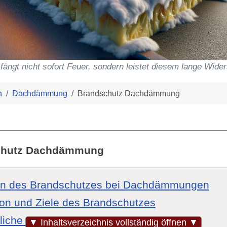
ngt nicht sofort Feuer, sondern leistet diesem lange Wide
h
Dachdämmung
Brandschutz Dachdämmung
chutz Dachdämmung
en des Brandschutzes bei Dachdämmungen
tion und Ziele des Brandschutzes
liche Rahmenbedingungen und Normen
▼ Inhaltsverzeichnis vollständig öffnen ▼