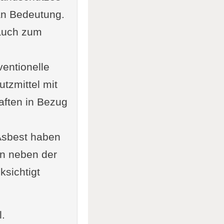
an Bedeutung.
 auch zum
entionelle
tzmittel mit
aften in Bezug
 Asbest haben
en neben der
ksichtigt
l.