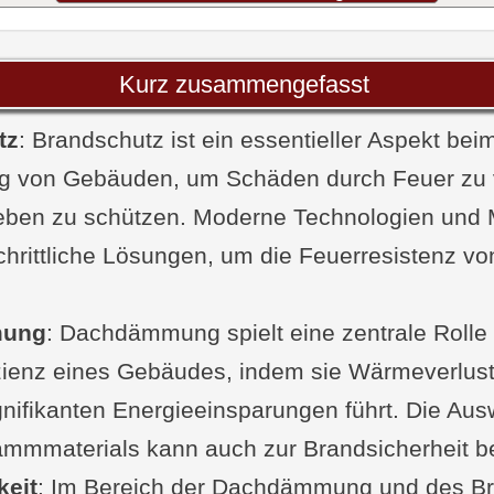
faktoren bei Dachdämmungen
en und Technologien
Kurz zusammengefasst
alien für die Dachdämmung
tz
erhalten der Materialien
: Brandschutz ist ein essentieller Aspekt be
g von Gebäuden, um Schäden durch Feuer zu 
 Brandversuche mit verschiedenen Dämmmater
ben zu schützen. Moderne Technologien und M
tive Technologien zur Verbesserung des Brand
schrittliche Lösungen, um die Feuerresistenz vo
e zum Material der Dachdämmung
nd Ausführung von Brandschutzkonzepten für
ung
mungen
: Dachdämmung spielt eine zentrale Rolle 
zienz eines Gebäudes, indem sie Wärmeverlust
chutzkonzepte für Dachdämmungen
gnifikanten Energieeinsparungen führt. Die Au
erungen an die Planung
ämmmaterials kann auch zur Brandsicherheit be
rung von brandschutzgerechten Dachdämmun
keit
e und Verarbeitung
: Im Bereich der Dachdämmung und des B