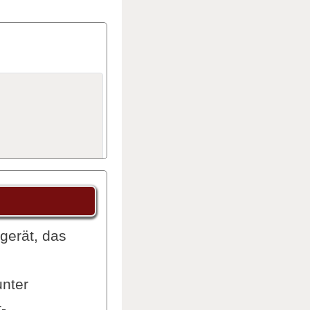
ers
gerät, das
unter
-