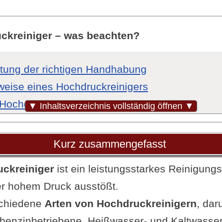
ckreiniger – was beachten?
tung der richtigen Handhabung
weise eines Hochdruckreinigers
 Hochdruckreinigern
▼ Inhaltsverzeichnis vollständig öffnen ▼
ung: Wichtige Merkmale eines Hochdruckreinig
 beim Kauf zu achten ist
Kurz zusammengefasst
en für die Auswahl eines Hochdruckreinigers
ckreiniger
ist ein leistungsstarkes Reinigungs
und Wasserfluss
r hohem Druck ausstößt.
und Gewicht
schiedene
Arten von Hochdruckreinigern
, dar
liche Funktionen und Zubehör
, benzinbetriebene, Heißwasser- und Kaltwasser