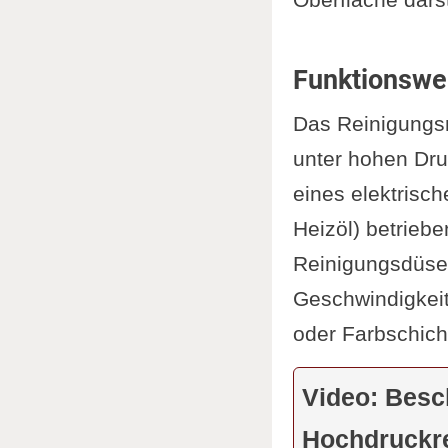
Inspektione
Umgang
Winterfestm
Entsor
Bedarf.
Funktionswe
Nachteile
Bei der Ver
Interessa
Das Reinigungs
berücksicht
Sicherhei
unter hohen Dru
Umgangs mit
Persön
eines elektrisc
Beim
Kauf 
Sicher
Heizöl) betrieb
berücksichti
Vermei
Reinigungsdüse
zusätzliche
Abschlie
Geschwindigkeit
Verhältnis.
Hochdruck
oder Farbschich
Ergänzung
Details und Erl
Video: Besc
Im Zusamm
Hochdruckre