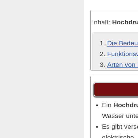
Inhalt:
Hochdru
Die Bedeu
Funktions
Arten von
Kaufberat
Worauf
Kriteri
Ein
Hochdru
Druck 
Wasser unte
Größe 
Es gibt ver
Zusätz
elektrische