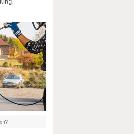
dung,
ten?