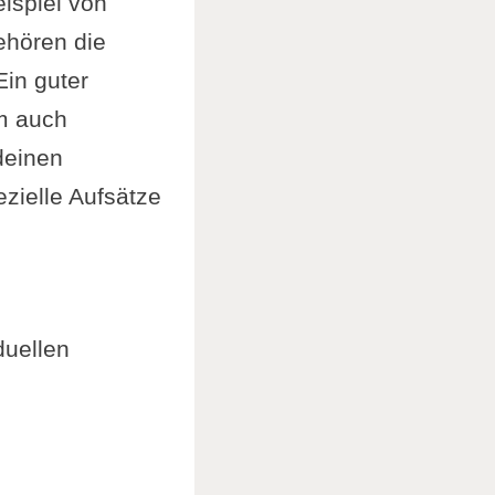
ispiel von
ehören die
Ein guter
um auch
deinen
zielle Aufsätze
duellen