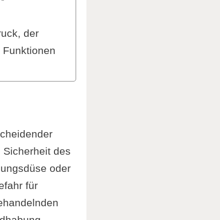
uck, der
e Funktionen
g, auf
dung von
scheidender
 Sicherheit des
gen
verwendet
igungsdüse oder
en, die
fahr für
n.
behandelnden
t regelmäßige
ndhabung.