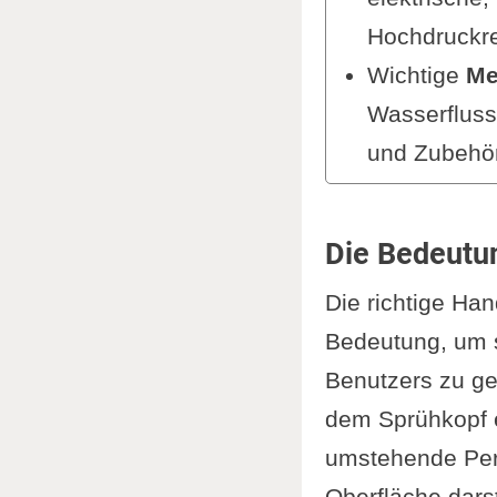
Anwendung
Hochdruckre
Reinig
Wichtige
Me
Fahrze
Wasserfluss
Entfer
und Zubehör
Umfrag
Bei der Verw
Spezie
Sicherheit
Tipps für
Die Bedeutu
persönliche
Wartung u
Die richtige Ha
Sicherheit
Regelm
Bedeutung, um s
Hochdruckre
Lageru
Benutzers zu ge
werden, dar
Repara
dem Sprühkopf e
Fahrzeugrei
Umweltasp
umstehende Per
Die
Wartung
Wasser
Oberfläche dars