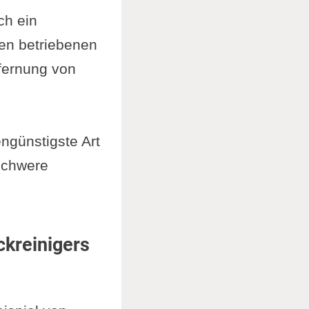
ch ein
fen betriebenen
tfernung von
ngünstigste Art
lschwere
kreinigers