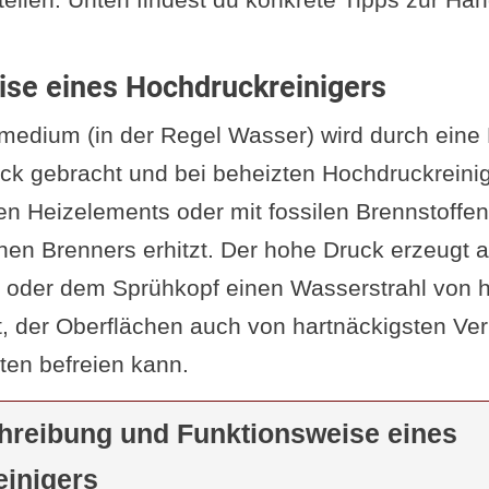
n und Reinigungen, die richtige Lagerung und
 mit Reinigungsmitteln
achung sowie die Reparatur und den Austausch
gung und Recycling
ise eines Hochdruckreinigers
 von Hochdruckreinigern
wendung eines Hochdruckreinigers sollten
Umw
nte Fakten zum Hochdruckreiniger
medium (in der Regel Wasser) wird durch ein
igt werden, einschließlich des Wasserverbrauc
tsaspekte bei der Verwendung von Hochdruckre
ck gebracht und bei beheizten Hochdruckreinig
 Reinigungsmitteln und der richtigen Entsorgu
liche Schutzausrüstung
hen Heizelements oder mit fossilen Brennstoffe
eines Hochdruckreinigers
sollten verschieden
heitsmaßnahmen bei der Bedienung
enen Brenners erhitzt. Der hohe Druck erzeugt 
gt werden, darunter die Leistung, die Größe, d
dung von Schäden und Verletzungen
 oder dem Sprühkopf einen Wasserstrahl von 
n Funktionen und das Zubehör sowie das Preis-
ßende Gedanken und Empfehlungen
, der Oberflächen auch von hartnäckigsten Ve
reiniger FAQ
ten befreien kann.
 oder Frage von dir?
äuterungen zu allen Punkten im weiteren Artikel
hreibung und Funktionsweise eines
enhang interessant
inigers