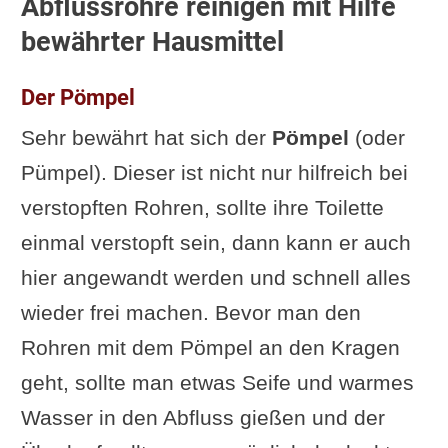
Abflussrohre reinigen mit Hilfe
Verwendung von
bewährter Hausmittel
Inspektionskameras
Gasreinigung: Eine schnelle, aber
Der Pömpel
umstrittene Methode
Sehr bewährt hat sich der
Pömpel
(oder
Ergänzung oder Frage von dir?
Pümpel). Dieser ist nicht nur hilfreich bei
Im Zusammenhang interessante
verstopften Rohren, sollte ihre Toilette
Artikel
einmal verstopft sein, dann kann er auch
hier angewandt werden und schnell alles
wieder frei machen. Bevor man den
Rohren mit dem Pömpel an den Kragen
geht, sollte man etwas Seife und warmes
Wasser in den Abfluss gießen und der