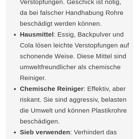
Verstopfungen. Geschick ist nötig,
Spezifische Tipps
da bei falscher Handhabung Rohre
Siphon reinigen
beschädigt werden können.
Der Einsatz von
Hausmittel
Dampfreinigern
: Essig, Backpulver und
Cola lösen leichte Verstopfungen auf
Wenn alles nichts hilft muss der
schonende Weise. Diese Mittel sind
Profi ran
umweltfreundlicher als chemische
Umfrage: Was hat bei dir
Reiniger.
geholfen?
Chemische Reiniger
Zwischendurch: Humor
: Effektiv, aber
riskant. Sie sind aggressiv, belasten
Tipps im Video dargestellt
die Umwelt und können Plastikrohre
So vermeidest du
beschädigen.
Rohrverstopfungen und Schützt
Sieb verwenden
deine Installation
: Verhindert das