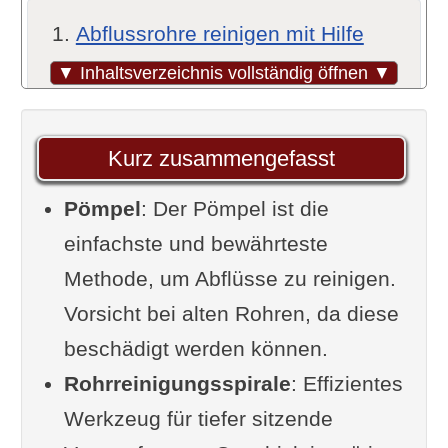
Abflussrohre reinigen mit Hilfe
bewährter Hausmittel
▼ Inhaltsverzeichnis vollständig öffnen ▼
Der Pömpel
Rohrreinigungswelle (Spirale):
Kurz zusammengefasst
Die Königsdisziplin der
Pömpel
Heimwerker
: Der Pömpel ist die
einfachste und bewährteste
Plastikflasche
Methode, um Abflüsse zu reinigen.
Mechanische Drahtbürsten:
Vorsicht bei alten Rohren, da diese
Einfach, aber effektiv
beschädigt werden können.
Hausmittel
Rohrreinigungsspirale
Vorsicht bei chemischen
: Effizientes
Werkzeug für tiefer sitzende
Reinigern