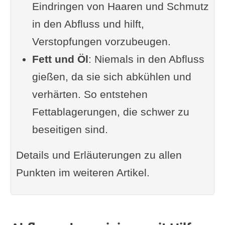
Eindringen von Haaren und Schmutz
Gieße kein Öl oder Fett in den
in den Abfluss und hilft,
Abfluss
Verstopfungen vorzubeugen.
Verwende ein Sieb – Der
Fett und Öl
einfache Helfer gegen
: Niemals in den Abfluss
gießen, da sie sich abkühlen und
Verstopfungen
verhärten. So entstehen
Beobachte, was du spülst –
Fettablagerungen, die schwer zu
Nicht alles gehört in den
beseitigen sind.
Abfluss
Weitere Tipps zur Rohrpflege
Details und Erläuterungen zu allen
Die Vorsorge-Tipps
Punkten im weiteren Artikel.
zusammengefasst
Fazit: Vorsorge ist die beste
Rohrpflege