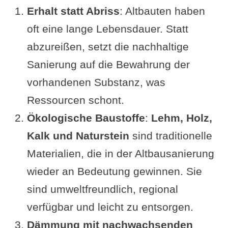
Holz als nachhaltiges Material
Erhalt statt Abriss
: Altbauten haben
bei Altbausanierung
oft eine lange Lebensdauer. Statt
Naturstein neuen Szene
abzureißen, setzt die nachhaltige
gesetzt
Sanierung auf die Bewahrung der
Tipp: nachhaltige Verwendung
vorhandenen Substanz, was
von Baumaterialien aus
Ressourcen schont.
anderen Altbauten
Ökologische Baustoffe
:
Lehm, Holz,
Ergänzung oder Frage von dir?
Kalk und Naturstein
sind traditionelle
Im Zusammenhang interessant
Materialien, die in der Altbausanierung
wieder an Bedeutung gewinnen. Sie
sind umweltfreundlich, regional
verfügbar und leicht zu entsorgen.
Dämmung mit nachwachsenden