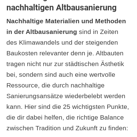
Materialien-Übersicht
nachhaltigen Altbausanierung
Nachhaltige Farben und
Nachhaltige Materialien und Methoden
Tapeten
in der Altbausanierung
sind in Zeiten
Energieeffizienz erreichen: So
des Klimawandels und der steigenden
gelingt es
Baukosten relevanter denn je. Altbauten
Dämmung
tragen nicht nur zur städtischen Ästhetik
Fenstertausch
bei, sondern sind auch eine wertvolle
Heizung modernisieren
Ressource, die durch nachhaltige
Historischen Charakter erhalten
Sanierungsansätze wiederbelebt werden
und trotzdem modernen sein
kann. Hier sind die 25 wichtigsten Punkte,
Traditionelles Handwerk trifft auf
die dir dabei helfen, die richtige Balance
Innovation: Die Verarbeitung von
zwischen Tradition und Zukunft zu finden:
Lehm und Co.