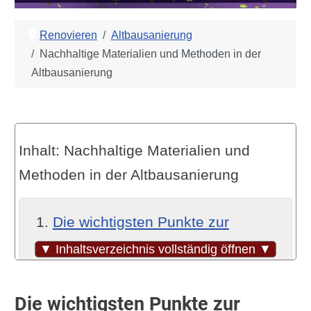
Renovieren
Altbausanierung
Nachhaltige Materialien und Methoden in der
Altbausanierung
Inhalt: Nachhaltige Materialien und
Methoden in der Altbausanierung
Die wichtigsten Punkte zur
nachhaltigen Altbausanierung
▼ Inhaltsverzeichnis vollständig öffnen ▼
Nachhaltige Materialien: Was
gehört dazu?
Die wichtigsten Punkte zur