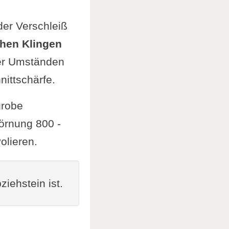
der Verschleiß
hen Klingen
ter Umständen
ittschärfe.
grobe
örnung 800 -
lieren.
iehstein ist.