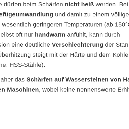
che Schärfsteine, synthetisch (Toishi)
e dürfen beim Schärfen
nicht heiß
werden. Bei
sche Natursteine (Tennen Toishi)
efügeumwandlung
und damit zu einem völlig
tsteine
i wesentlich geringeren Temperaturen (ab 150°
hrungen
selbst oft nur
handwarm
anfühlt, kann durch
asten
sion eine deutliche
Verschlechterung
der Stand
ps aus der Praxis
Überhitzung steigt mit der Härte und dem Kohle
rwerkzeuge
me: HSS-Stähle).
 oder Frage von dir?
daher das
Schärfen auf Wassersteinen von H
enhang interessant
en Maschinen
, wobei keine nennenswerte Erh