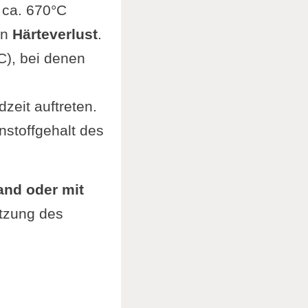
 ca. 670°C
en
Härteverlust
.
C), bei denen
zeit auftreten.
nstoffgehalt des
and oder mit
itzung des