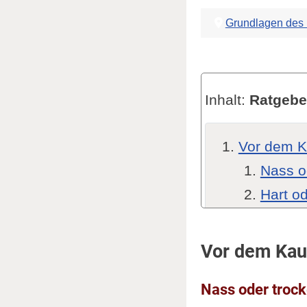
Grundlagen des
Inhalt:
Ratgebe
Vor dem K
Nass o
Hart o
Körnu
Hand o
Vor dem Kau
Wasser
Nass oder troc
Die Schärf