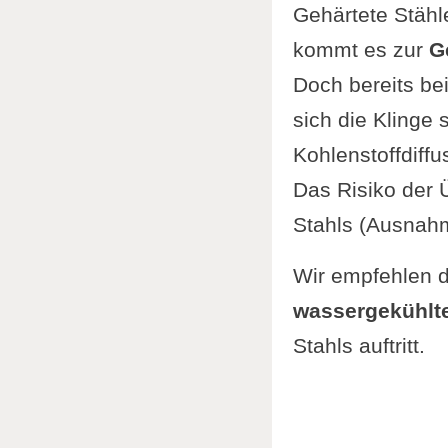
Japanis
Gehärtete Stähl
Japani
kommt es zur
G
Diaman
Doch bereits be
Schleiffü
sich die Klinge 
Öle und P
Kohlenstoffdiffu
Schleiftip
Das Risiko der 
FAQ Schä
Stahls (Ausnah
Ergänzung
Wir empfehlen 
Im Zusamm
wassergekühlt
Stahls auftritt.