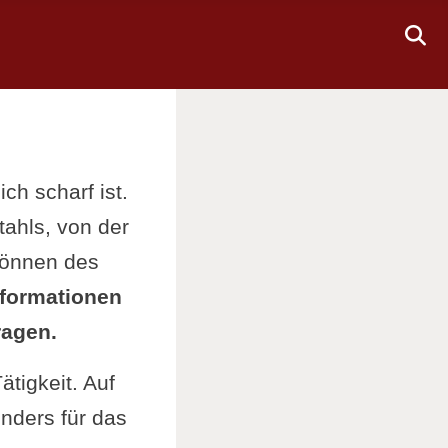
ch scharf ist.
tahls, von der
Können des
nformationen
ragen.
tigkeit. Auf
onders für das