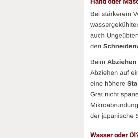
Hand oder Mas
Bei stärkerem V
wassergekühlten
auch Ungeübten 
den
Schneiden
Beim
Abziehen 
Abziehen auf ei
eine höhere
Sta
Grat nicht span
Mikroabrundung
der japanische S
Wasser oder Öl