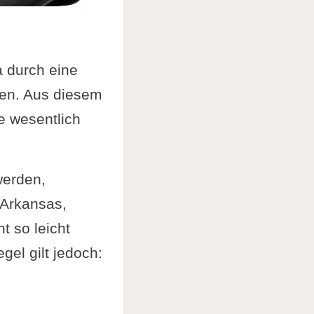
a durch eine
rden. Aus diesem
e wesentlich
werden,
 Arkansas,
t so leicht
el gilt jedoch: