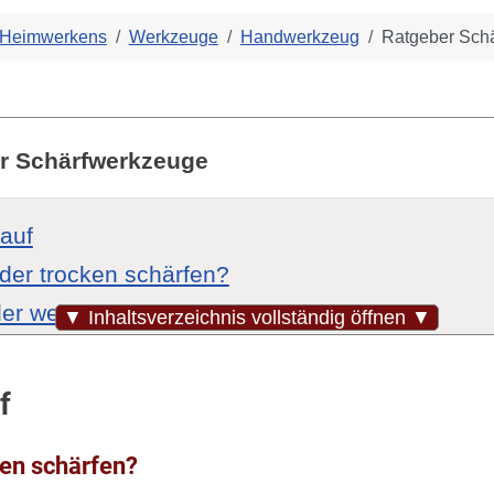
 Heimwerkens
Werkzeuge
Handwerkzeug
Ratgeber Sch
r Schärfwerkzeuge
auf
der trocken schärfen?
der weich?
▼ Inhaltsverzeichnis vollständig öffnen ▼
ng?
der Maschine?
f
 oder Öl?
ken schärfen?
steine