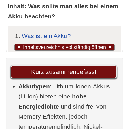
Inhalt: Was sollte man alles bei einem
Akku beachten?
Was ist ein Akku?
Wichtige Kennzahlen zum
▼ Inhaltsverzeichnis vollständig öffnen ▼
Merken
Akku-Packs – Gebündelte
Kurz zusammengefasst
Power
Akkutypen
Die Kunst des
: Lithium-Ionen-Akkus
Ladens
(Li-Ion) bieten eine
Tipps & Tricks für den Umgang
hohe
Energiedichte
mit Lithium-Ionen-Akku-Packs
und sind frei von
Memory-Effekten, jedoch
Der richtige Akku für dich
temperaturempfindlich. Nickel-
Spezielle Tipps zu gängigen