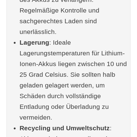
Regelmäßige Kontrolle und
Akkugeräte vs. Netzstrom- oder
sachgerechtes Laden sind
Verbrennungsmotor
unerlässlich.
Akku vs. Benzin
Lagerung
Akku vs. Kabel
: Ideale
Lagerungstemperaturen für Lithium-
Ergänzung oder Frage von dir?
Ionen-Akkus liegen zwischen 10 und
Weiterlesen
25 Grad Celsius. Sie sollten halb
geladen gelagert werden, um
Schäden durch vollständige
Entladung oder Überladung zu
vermeiden.
Recycling und Umweltschutz
: