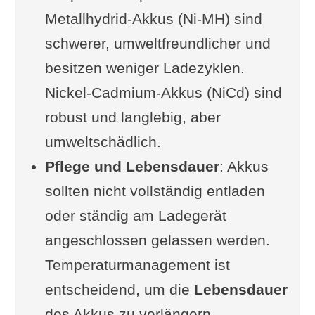
Metallhydrid-Akkus (Ni-MH) sind
Akkutypen
schwerer, umweltfreundlicher und
Akkus in der
Werkstatt
besitzen weniger Ladezyklen.
Akkus von
Smartphones
Nickel-Cadmium-Akkus (NiCd) sind
Akkus in
E-Bikes
robust und langlebig, aber
Akkus in
E-Autos
umweltschädlich.
Die richtige
Aufbewahrung
Pflege und Lebensdauer
Recycling – denk an die Umwelt
: Akkus
sollten nicht vollständig entladen
Vorsicht ist besser als Nachsicht
oder ständig am Ladegerät
Ein kritischer Blick auf die
angeschlossen gelassen werden.
Lebensdauer
Temperaturmanagement ist
Fazit
entscheidend, um die
Akkutypen und deren Vor- und
Lebensdauer
des Akkus zu verlängern.
Nachteile