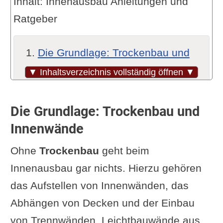
Inhalt: Innenausbau Anleitungen und
Ratgeber
Die Grundlage: Trockenbau und
Innenwände
▼ Inhaltsverzeichnis vollständig öffnen ▼
Die Schönheit des Bodens
Der kreative Feinschliff: Wände
Die Grundlage: Trockenbau und
und Decken
Innenwände
Türen und Fenster: Funktion und
Ohne
Trockenbau
geht beim
Ästhetik
Innenausbau gar nichts. Hierzu gehören
Die Wohlfühloase: Badezimmer
das Aufstellen von Innenwänden, das
Küche: Herzstück des Hauses
Abhängen von Decken und der Einbau
Elektrik und Sanitär: Unsichtbare
von Trennwänden. Leichtbauwände aus