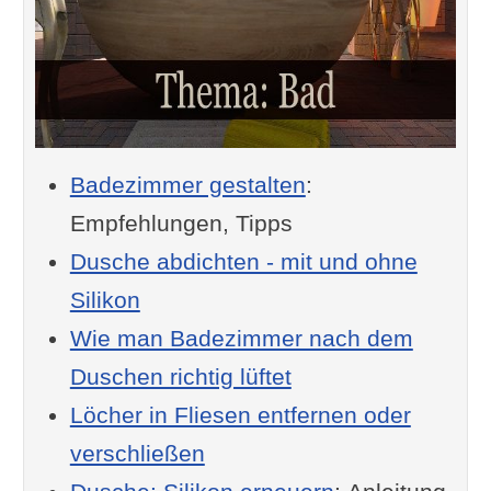
Badezimmer gestalten
:
Empfehlungen, Tipps
Dusche abdichten - mit und ohne
Silikon
Wie man Badezimmer nach dem
Duschen richtig lüftet
Löcher in Fliesen entfernen oder
verschließen